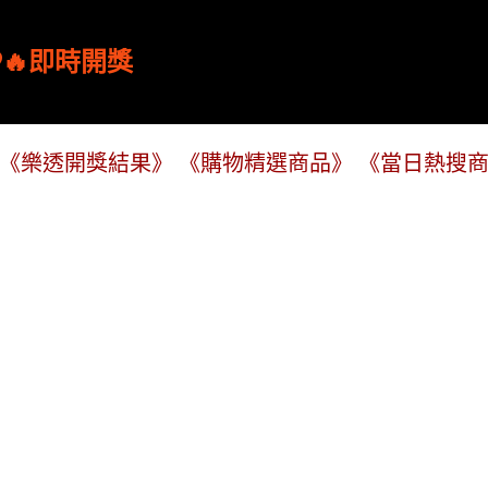
跳到主要內容
🔥即時開獎
《樂透開獎結果》
《購物精選商品》
《當日熱搜