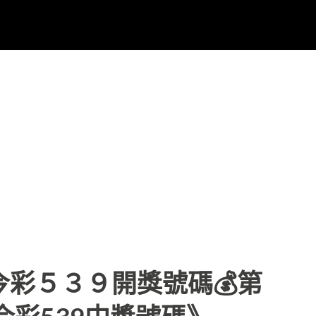
日 今彩５３９開獎號碼💰第