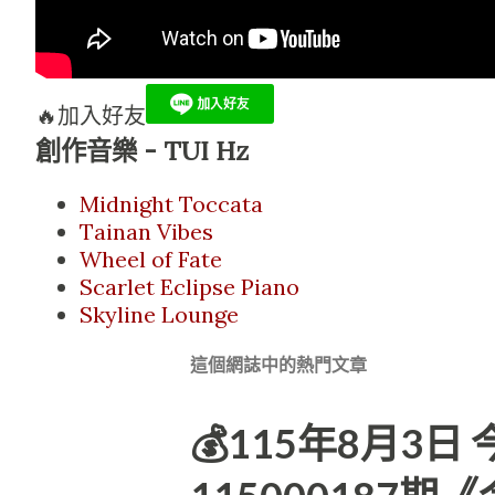
🔥加入好友
創作音樂 - TUI Hz
Midnight Toccata
Tainan Vibes
Wheel of Fate
Scarlet Eclipse Piano
Skyline Lounge
這個網誌中的熱門文章
💰115年8月3