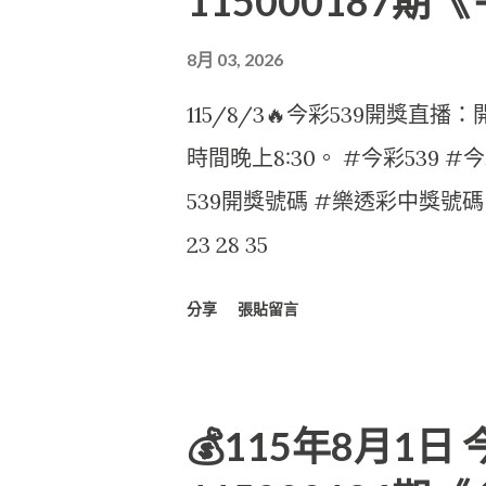
115000187期
8月 03, 2026
115/8/3🔥今彩539開獎
時間晚上8:30。 #今彩539 #
539開獎號碼 #樂透彩中獎號碼 落球順
23 28 35
分享
張貼留言
💰115年8月1