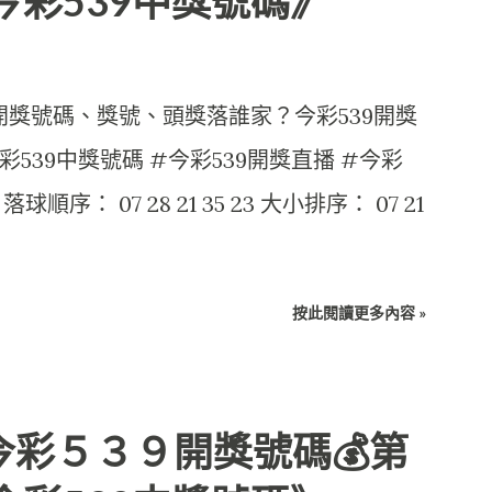
《今彩539中獎號碼》
直播：開獎號碼、獎號、頭獎落誰家？今彩539開獎
今彩539中獎號碼 #今彩539開獎直播 #今彩
序： 07 28 21 35 23 大小排序： 07 21
按此閱讀更多內容 »
日 今彩５３９開獎號碼💰第