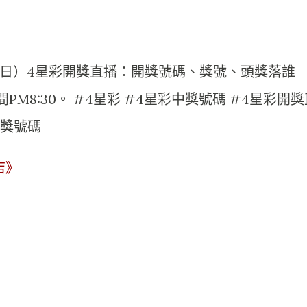
月29日）4星彩開獎直播：開獎號碼、獎號、頭獎落誰
PM8:30。 #4星彩 #4星彩中獎號碼 #4星彩開獎
中獎號碼
店》
》