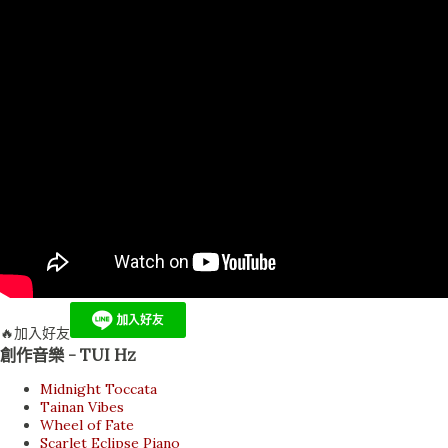
🔥加入好友
創作音樂 - TUI Hz
Midnight Toccata
Tainan Vibes
Wheel of Fate
Scarlet Eclipse Piano