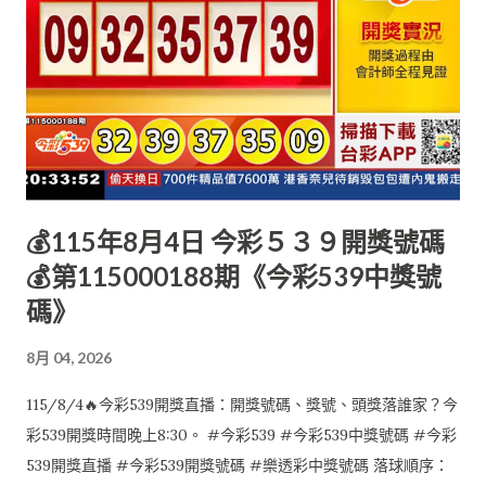
💰115年8月4日 今彩５３９開獎號碼
💰第115000188期《今彩539中獎號
碼》
8月 04, 2026
115/8/4🔥今彩539開獎直播：開獎號碼、獎號、頭獎落誰家？今
彩539開獎時間晚上8:30。 #今彩539 #今彩539中獎號碼 #今彩
539開獎直播 #今彩539開獎號碼 #樂透彩中獎號碼 落球順序：