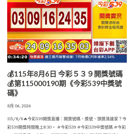
💰115年8月6日 今彩５３９開獎號碼
💰第115000190期《今彩539中獎號
碼》
8月 06, 2026
115/8/6🔥今彩539開獎直播：開獎號碼、獎號、頭獎落誰家？今
彩539開獎時間晚上8:30。 #今彩539 #今彩539中獎號碼 #今彩