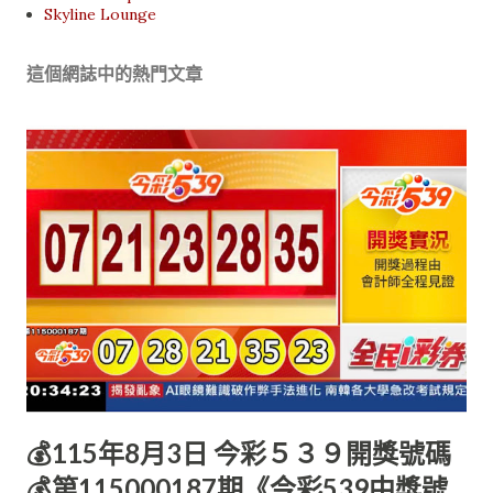
Skyline Lounge
這個網誌中的熱門文章
💰115年8月3日 今彩５３９開獎號碼
💰第115000187期《今彩539中獎號