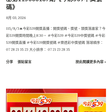
碼》
8月 03, 2026
115/8/3🔥今彩539開獎直播：開獎號碼、獎號、頭獎落誰家？今
彩539開獎時間晚上8:30。 #今彩539 #今彩539中獎號碼 #今彩
539開獎直播 #今彩539開獎號碼 #樂透彩中獎號碼 落球順序：
07 28 21 35 23 大小排序： 07 21 23 28 35
分享
張貼留言
按此閱讀更多內容 »