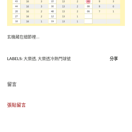
玄機藏在細節裡....
LABELS:
大樂透
大樂透冷熱門球號
分享
留言
張貼留言