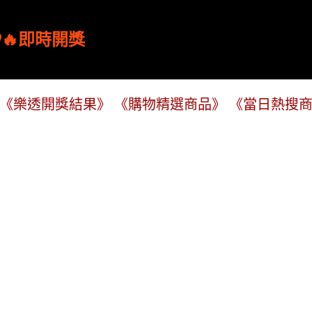
跳到主要內容
🔥即時開獎
《樂透開獎結果》
《購物精選商品》
《當日熱搜