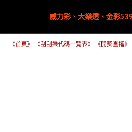
威力彩、大樂透、金彩539
《首頁》
《刮刮樂代碼一覽表》
《開獎直播》