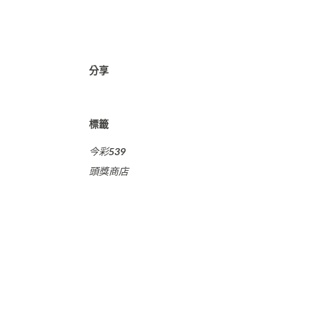
分享
標籤
今彩539
頭獎商店