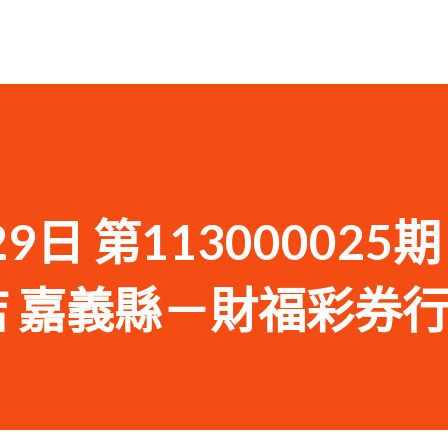
29日 第113000025
商店 嘉義縣－財福彩券