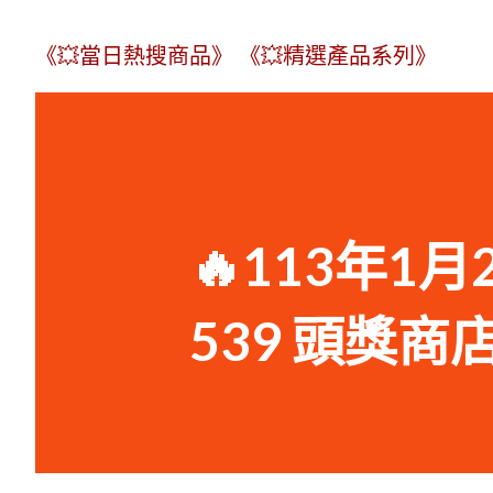
《💥當日熱搜商品》
《💥精選產品系列》
🔥113年1月
539 頭獎