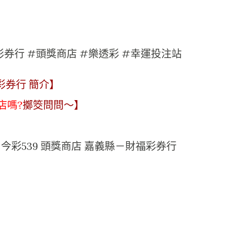
彩券行 #頭獎商店 #樂透彩 #幸運投注站
彩券行 簡介】
店嗎?
擲筊問問～】
025期 今彩539 頭獎商店 嘉義縣－財福彩券行