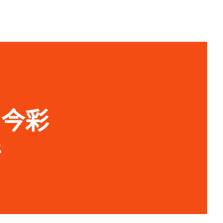
期 今彩
行