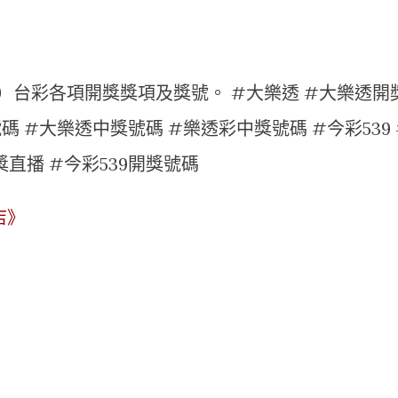
0日）台彩各項開獎獎項及獎號。 #大樂透 #大樂透開
碼 #大樂透中獎號碼 #樂透彩中獎號碼 #今彩539 
獎直播 #今彩539開獎號碼
店》
》