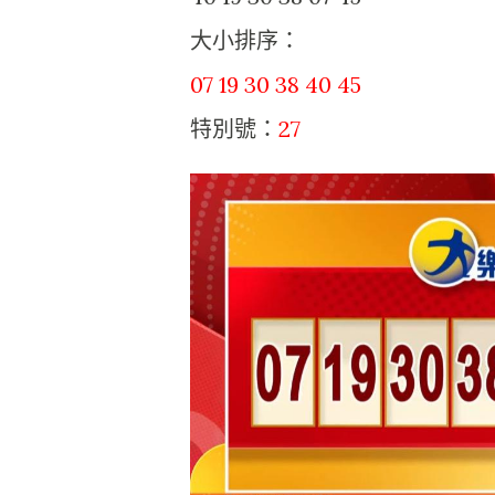
大小排序：
07 19 30 38 40 45
特別號：
27