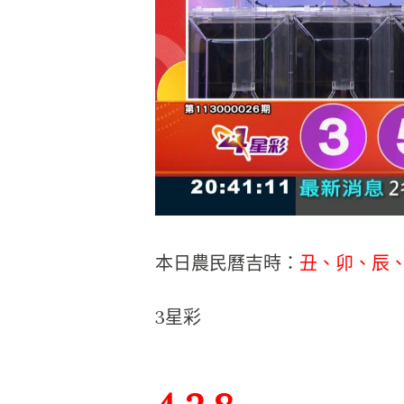
本日農民曆吉時：
丑、卯、辰
3星彩