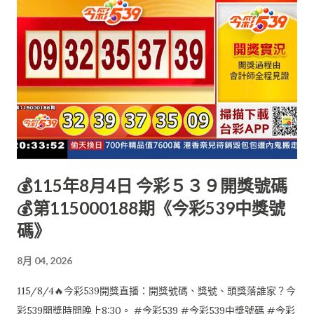
💰115年8月4日 今彩５３９開獎號碼
💰第115000188期《今彩539中獎號
碼》
8月 04, 2026
115/8/4🔥今彩539開獎直播：開獎號碼、獎號、頭獎落誰家？今
彩539開獎時間晚上8:30。 #今彩539 #今彩539中獎號碼 #今彩