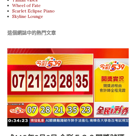
Tainan Vibes
Wheel of Fate
Scarlet Eclipse Piano
Skyline Lounge
這個網誌中的熱門文章