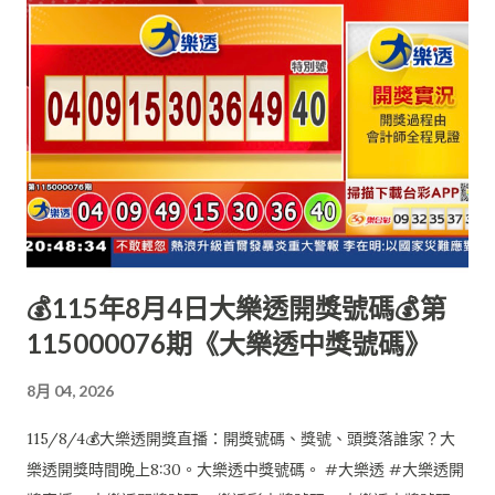
💰115年8月4日大樂透開獎號碼💰第
115000076期《大樂透中獎號碼》
8月 04, 2026
115/8/4💰大樂透開獎直播：開獎號碼、獎號、頭獎落誰家？大
樂透開獎時間晚上8:30。大樂透中獎號碼。 #大樂透 #大樂透開