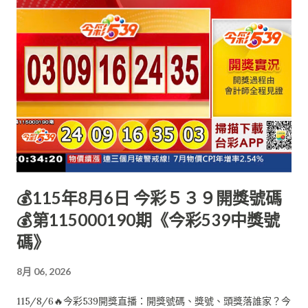
💰115年8月6日 今彩５３９開獎號碼
💰第115000190期《今彩539中獎號
碼》
8月 06, 2026
115/8/6🔥今彩539開獎直播：開獎號碼、獎號、頭獎落誰家？今