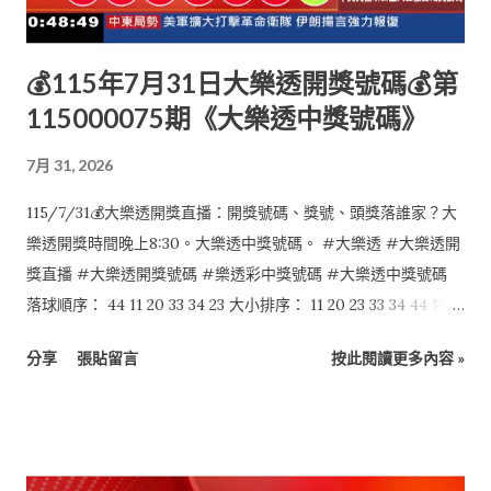
💰115年7月31日大樂透開獎號碼💰第
115000075期《大樂透中獎號碼》
7月 31, 2026
115/7/31💰大樂透開獎直播：開獎號碼、獎號、頭獎落誰家？大
樂透開獎時間晚上8:30。大樂透中獎號碼。 #大樂透 #大樂透開
獎直播 #大樂透開獎號碼 #樂透彩中獎號碼 #大樂透中獎號碼
落球順序： 44 11 20 33 34 23 大小排序： 11 20 23 33 34 44 特別
號：10
分享
張貼留言
按此閱讀更多內容 »