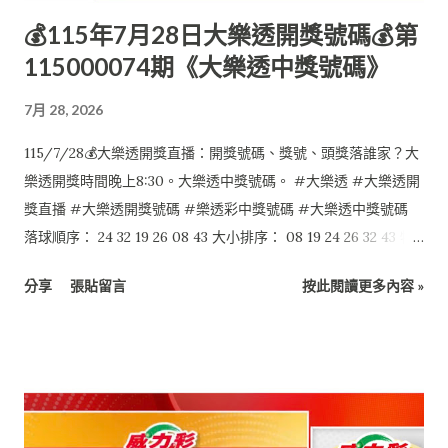
💰115年7月28日大樂透開獎號碼💰第
115000074期《大樂透中獎號碼》
7月 28, 2026
115/7/28💰大樂透開獎直播：開獎號碼、獎號、頭獎落誰家？大
樂透開獎時間晚上8:30。大樂透中獎號碼。 #大樂透 #大樂透開
獎直播 #大樂透開獎號碼 #樂透彩中獎號碼 #大樂透中獎號碼
落球順序： 24 32 19 26 08 43 大小排序： 08 19 24 26 32 43 特
別號：47
分享
張貼留言
按此閱讀更多內容 »