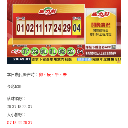
本日農民曆吉時：
卯、辰、午、未
今彩539
落球順序：
26 37 15 22 07
大小排序：
07 15 22 26 37