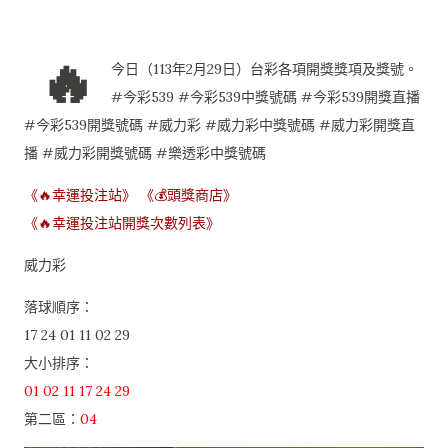
🔥
今日（113年2月29日）台彩各項開獎獎項及獎號。
#今彩539 #今彩539中獎號碼 #今彩539開獎直播
#今彩539開獎號碼 #威力彩 #威力彩中獎號碼 #威力彩開獎直
播 #威力彩開獎號碼 #樂透彩中獎號碼
《🔥幸運投注站》
《💰頭獎商店》
《🔥幸運投注站開獎次數列表》
威力彩
落球順序：
17 24 01 11 02 29
大小排序：
01 02 11 17 24 29
第二區：
04