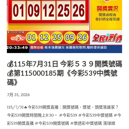
💰115年7月31日 今彩５３９開獎號碼
💰第115000185期《今彩539中獎號
碼》
7月 31, 2026
115/7/31🔥今彩539開獎直播：開獎號碼、獎號、頭獎落誰家？
今彩539開獎時間晚上8:30。 #今彩539 #今彩539中獎號碼 #今
彩539開獎直播 #今彩539開獎號碼 #樂透彩中獎號碼 落球順