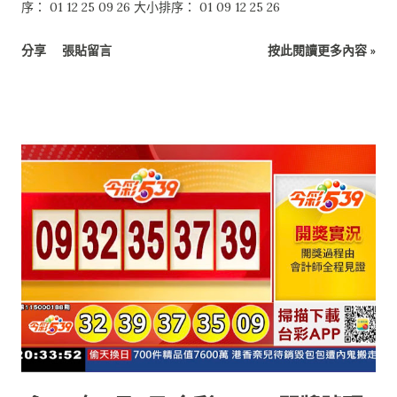
序： 01 12 25 09 26 大小排序： 01 09 12 25 26
分享
張貼留言
按此閱讀更多內容 »