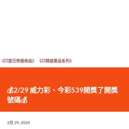
《💥當日熱搜商品》
《💥精選產品系列》
💰2/29 威力彩、今彩539開獎了開獎
號碼💰
2月 29, 2024