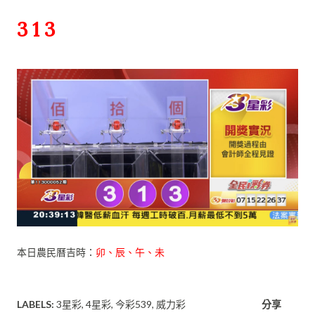
3 1 3
本日農民曆吉時：
卯、辰、午、未
LABELS:
3星彩
4星彩
今彩539
威力彩
分享