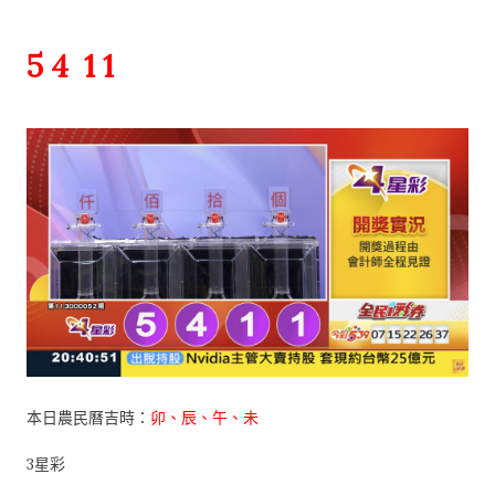
5 4 1 1
本日農民曆吉時：
卯、辰、午、未
3星彩