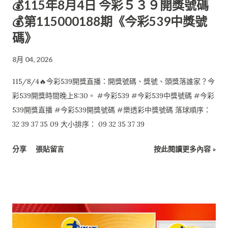
💰115年8月4日 今彩５３９開獎號碼
💰第115000188期《今彩539中獎號
碼》
8月 04, 2026
115/8/4🔥今彩539開獎直播：開獎號碼、獎號、頭獎落誰家？今
彩539開獎時間晚上8:30。 #今彩539 #今彩539中獎號碼 #今彩
539開獎直播 #今彩539開獎號碼 #樂透彩中獎號碼 落球順序：
32 39 37 35 09 大小排序： 09 32 35 37 39
分享
張貼留言
按此閱讀更多內容 »