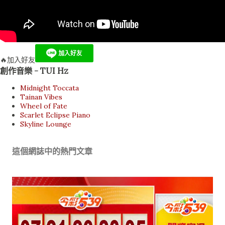
🔥加入好友
創作音樂 - TUI Hz
Midnight Toccata
Tainan Vibes
Wheel of Fate
Scarlet Eclipse Piano
Skyline Lounge
這個網誌中的熱門文章