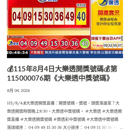
💰115年8月4日大樂透開獎號碼💰第
115000076期《大樂透中獎號碼》
8月 04, 2026
115/8/4💰大樂透開獎直播：開獎號碼、獎號、頭獎落誰家？大
樂透開獎時間晚上8:30。大樂透中獎號碼。 #大樂透 #大樂透開
獎直播 #大樂透開獎號碼 #樂透彩中獎號碼 #大樂透中獎號碼
落球順序： 04 09 49 15 30 36 大小排序： 04 09 15 30 36 49 特