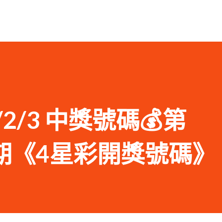
3/2/3 中獎號碼💰第
30期《4星彩開獎號碼》