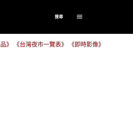
搜尋
商品》
《台灣夜市一覽表》
《即時影像》