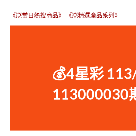
《💥當日熱搜商品》
《💥精選產品系列》
💰4星彩 11
1130000