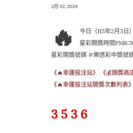
2月 02, 2024
🔥
今日（113年2月
星彩開獎時間PM8:3
星彩開獎號碼 #樂透彩中獎號
《🔥幸運投注站》
《💰頭獎商
《🔥幸運投注站開獎次數列表
3 5 3 6