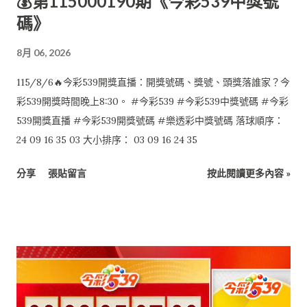
💰第115000190期《今彩539中獎號
碼》
8月 06, 2026
115/8/6🔥今彩539開獎直播：開獎號碼、獎號、頭獎落誰家？今
彩539開獎時間晚上8:30。 #今彩539 #今彩539中獎號碼 #今彩
539開獎直播 #今彩539開獎號碼 #樂透彩中獎號碼 落球順序：
24 09 16 35 03 大小排序： 03 09 16 24 35
分享
張貼留言
按此閱讀更多內容 »