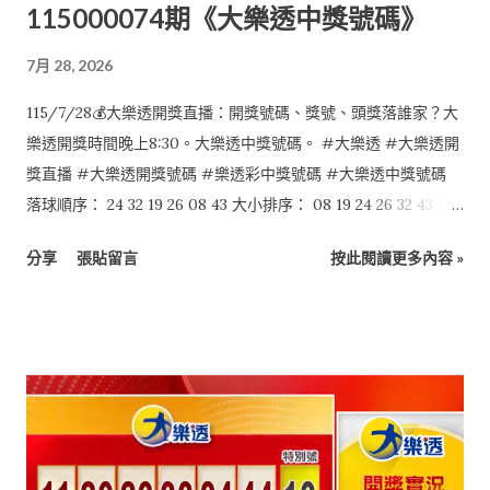
115000074期《大樂透中獎號碼》
7月 28, 2026
115/7/28💰大樂透開獎直播：開獎號碼、獎號、頭獎落誰家？大
樂透開獎時間晚上8:30。大樂透中獎號碼。 #大樂透 #大樂透開
獎直播 #大樂透開獎號碼 #樂透彩中獎號碼 #大樂透中獎號碼
落球順序： 24 32 19 26 08 43 大小排序： 08 19 24 26 32 43 特
別號：47
分享
張貼留言
按此閱讀更多內容 »