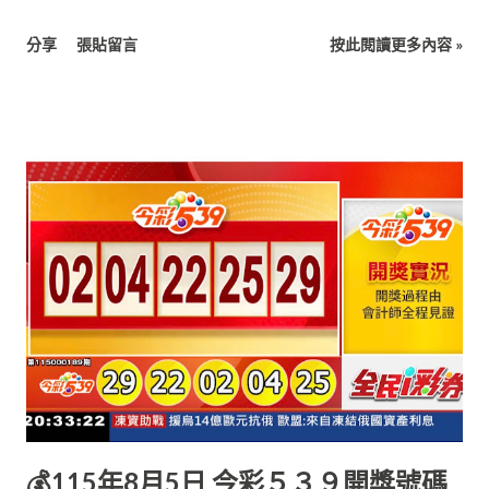
分享
張貼留言
按此閱讀更多內容 »
💰115年8月5日 今彩５３９開獎號碼