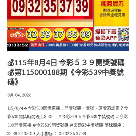
💰115年8月4日 今彩５３９開獎號碼
💰第115000188期《今彩539中獎號
碼》
8月 04, 2026
115/8/4🔥今彩539開獎直播：開獎號碼、獎號、頭獎落誰家？今
彩539開獎時間晚上8:30。 #今彩539 #今彩539中獎號碼 #今彩
539開獎直播 #今彩539開獎號碼 #樂透彩中獎號碼 落球順序：
32 39 37 35 09 大小排序： 09 32 35 37 39