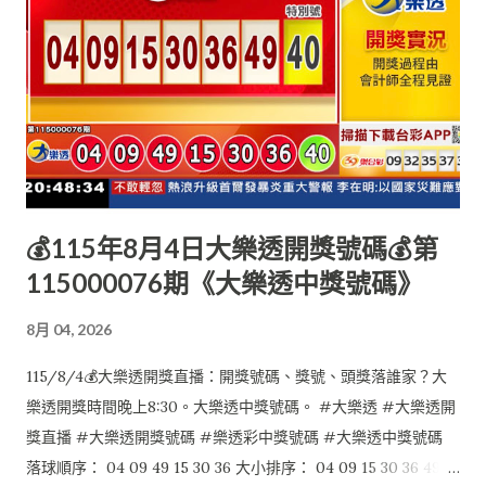
💰115年8月4日大樂透開獎號碼💰第
115000076期《大樂透中獎號碼》
8月 04, 2026
115/8/4💰大樂透開獎直播：開獎號碼、獎號、頭獎落誰家？大
樂透開獎時間晚上8:30。大樂透中獎號碼。 #大樂透 #大樂透開
獎直播 #大樂透開獎號碼 #樂透彩中獎號碼 #大樂透中獎號碼
落球順序： 04 09 49 15 30 36 大小排序： 04 09 15 30 36 49 特