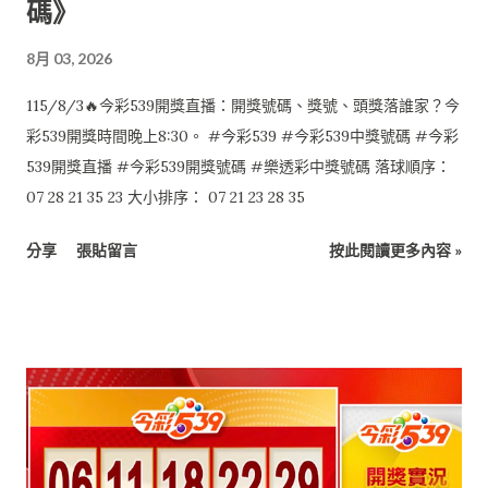
碼》
8月 03, 2026
115/8/3🔥今彩539開獎直播：開獎號碼、獎號、頭獎落誰家？今
彩539開獎時間晚上8:30。 #今彩539 #今彩539中獎號碼 #今彩
539開獎直播 #今彩539開獎號碼 #樂透彩中獎號碼 落球順序：
07 28 21 35 23 大小排序： 07 21 23 28 35
分享
張貼留言
按此閱讀更多內容 »