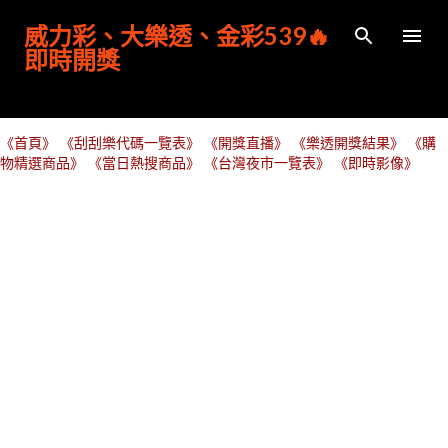
跳到主要內容
威力彩、大樂透、金彩539🔥
即時開獎
《首頁》
《刮刮樂代碼一覽表》
《開獎直播》
《樂透開獎結果》
《購
物精選商品》
《當日熱搜商品》
《台灣夜市一覽表》
《即時影像》