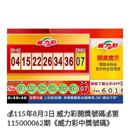
💰115年8月3日 威力彩開獎號碼💰第
115000062期《威力彩中獎號碼》