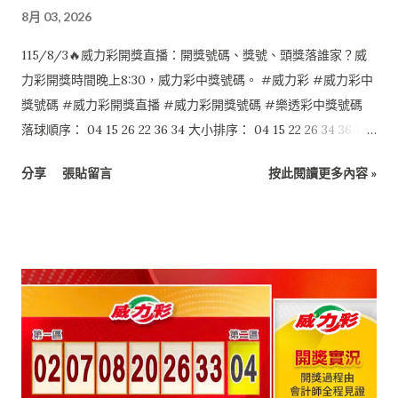
8月 03, 2026
115/8/3🔥威力彩開獎直播：開獎號碼、獎號、頭獎落誰家？威
力彩開獎時間晚上8:30，威力彩中獎號碼。 #威力彩 #威力彩中
獎號碼 #威力彩開獎直播 #威力彩開獎號碼 #樂透彩中獎號碼
落球順序： 04 15 26 22 36 34 大小排序： 04 15 22 26 34 36 第
二區：07
分享
張貼留言
按此閱讀更多內容 »