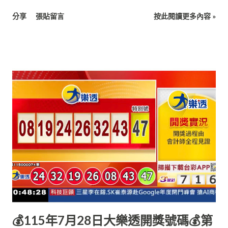
別號：40
分享
張貼留言
按此閱讀更多內容 »
💰115年7月28日大樂透開獎號碼💰第