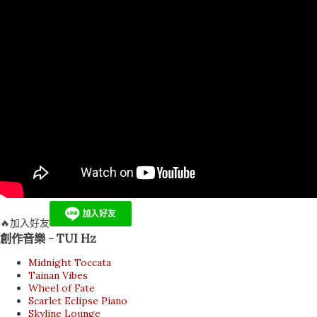
🔥加入好友
創作音樂 - TUI Hz
Midnight Toccata
Tainan Vibes
Wheel of Fate
Scarlet Eclipse Piano
Skyline Lounge