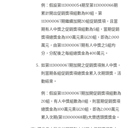
例：假設第113000054期至第113000066期
累計開出促銷獎項組數為80組，第
113000067期繼續加開20組促銷獎項，且當
期有人中獎之促銷獎項組數為5組，當期促銷
獎項總獎金為100萬元乘以20組，即為2,000
萬元，由第113000067期有人中獎之5組均
分，分配後之每組總獎金為400萬元。
如第113000067期加開之促銷獎項無人中獎，
則當期各組促銷獎項總獎金累入次期頭獎，活
動結束。
例：假設第113000067期加開促銷獎項組數為
20組，有人中獎組數為0組，則當期促銷獎項
總獎金為100萬元乘以20組，即為2,000萬元
累入次期(第113000068期)大樂透頭獎獎金。