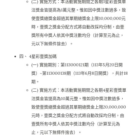
(二) 實施方式：本活動實施期間之各期3星彩壹獎單
注獎金皆提高為1萬元整。惟如因中獎注數過多，致
使壹獎總獎金超過其單期總獎金上限10,000,000元
時，壹獎之獎金分配方式將自動改採均分制，由壹
獎所有中獎人依其中獎注數均分（計算至元為止，
元以下無條件捨去）。
四、 4星彩壹獎加碼
(一) 實施期別：第113000121期（113年5月20日開
獎）~第113000138期（113年6月8日開獎），共計18
期。
(二) 實施方式：本活動實施期間之各期4星彩壹獎單
注獎金皆提高為10萬元整。惟如因中獎注數過多，
致使壹獎總獎金超過其單期總獎金上限20,000,000
元時，壹獎之獎金分配方式將自動改採均分制，由
壹獎所有中獎人依其中獎注數均分（計算至元為
止，元以下無條件捨去）。