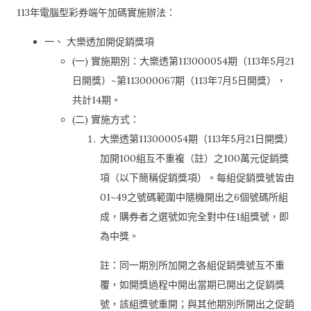
113年電腦型彩券端午加碼實施辦法：
一、 大樂透加開促銷獎項
(一) 實施期別：大樂透第113000054期（113年5月21
日開獎）~第113000067期（113年7月5日開獎），
共計14期。
(二) 實施方式：
大樂透第113000054期（113年5月21日開獎）
加開100組互不重複（註）之100萬元促銷獎
項（以下簡稱促銷獎項）。每組促銷獎號皆由
01~49之號碼範圍中隨機開出之6個號碼所組
成，購券者之選號如完全對中任1組獎號，即
為中獎。
註：同一期別所加開之各組促銷獎號互不重
覆，如開獎過程中開出當期已開出之促銷獎
號，該組獎號重開；與其他期別所開出之促銷