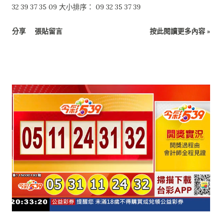
32 39 37 35 09 大小排序： 09 32 35 37 39
分享
張貼留言
按此閱讀更多內容 »