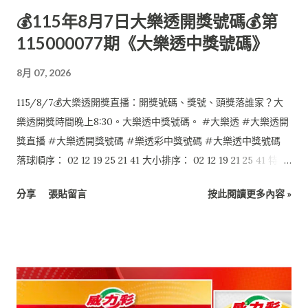
💰115年8月7日大樂透開獎號碼💰第
115000077期《大樂透中獎號碼》
8月 07, 2026
115/8/7💰大樂透開獎直播：開獎號碼、獎號、頭獎落誰家？大
樂透開獎時間晚上8:30。大樂透中獎號碼。 #大樂透 #大樂透開
獎直播 #大樂透開獎號碼 #樂透彩中獎號碼 #大樂透中獎號碼
落球順序： 02 12 19 25 21 41 大小排序： 02 12 19 21 25 41 特別
號：31
分享
張貼留言
按此閱讀更多內容 »