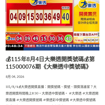
💰115年8月4日大樂透開獎號碼💰第
115000076期《大樂透中獎號碼》
8月 04, 2026
115/8/4💰大樂透開獎直播：開獎號碼、獎號、頭獎落誰家？大
樂透開獎時間晚上8:30。大樂透中獎號碼。 #大樂透 #大樂透開
獎直播 #大樂透開獎號碼 #樂透彩中獎號碼 #大樂透中獎號碼