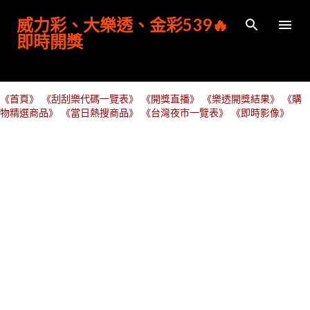
跳到主要內容
威力彩、大樂透、金彩539🔥
即時開獎
《首頁》
《刮刮樂代碼一覽表》
《開獎直播》
《樂透開獎結果》
《購
物精選商品》
《當日熱搜商品》
《台灣夜市一覽表》
《即時影像》