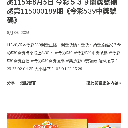
💰115年8月5日 今彩５３９開獎號碼
💰第115000189期《今彩539中獎號
碼》
8月 05, 2026
115/8/5🔥今彩539開獎直播：開獎號碼、獎號、頭獎落誰家？今
彩539開獎時間晚上8:30。 #今彩539 #今彩539中獎號碼 #今彩
539開獎直播 #今彩539開獎號碼 #樂透彩中獎號碼 落球順序：
29 22 02 04 25 大小排序： 02 04 22 25 29
分享
張貼留言
按此閱讀更多內容 »