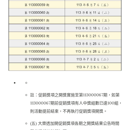
註：促銷獎項之開獎實施至第113000067期，如第
113000067期前促銷獎項有人中獎組數已達100組，
則活動提前結束，不再執行促銷獎項開獎。
(五) 大樂透加開促銷獎項各期之開獎結果公告時間