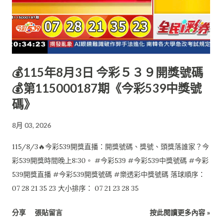
💰115年8月3日 今彩５３９開獎號碼
💰第115000187期《今彩539中獎號
碼》
8月 03, 2026
115/8/3🔥今彩539開獎直播：開獎號碼、獎號、頭獎落誰家？今
彩539開獎時間晚上8:30。 #今彩539 #今彩539中獎號碼 #今彩
539開獎直播 #今彩539開獎號碼 #樂透彩中獎號碼 落球順序：
07 28 21 35 23 大小排序： 07 21 23 28 35
分享
張貼留言
按此閱讀更多內容 »