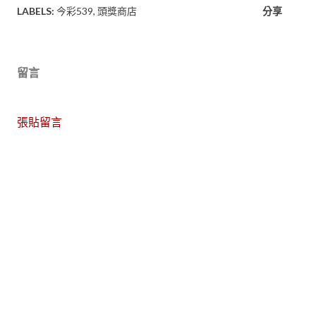
LABELS:
今彩539
頭獎商店
分享
留言
張貼留言