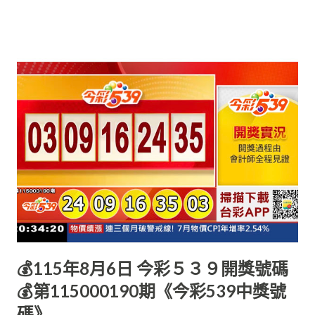
💰115年8月6日 今彩５３９開獎號碼
💰第115000190期《今彩539中獎號
碼》