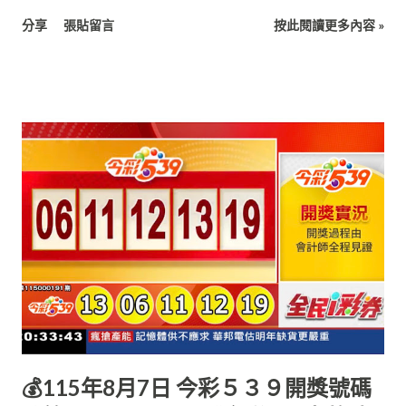
分享
張貼留言
按此閱讀更多內容 »
💰115年8月7日 今彩５３９開獎號碼