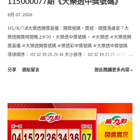
115000077期《大樂透中獎號碼》
8月 07, 2026
115/8/7💰大樂透開獎直播：開獎號碼、獎號、頭獎落誰家？大
樂透開獎時間晚上8:30。大樂透中獎號碼。 #大樂透 #大樂透開
獎直播 #大樂透開獎號碼 #樂透彩中獎號碼 #大樂透中獎號碼
落球順序： 02 12 19 25 21 41 大小排序： 02 12 19 21 25 41 特別
號：31
分享
張貼留言
按此閱讀更多內容 »