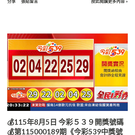
分享
張貼留言
按此閱讀更多內容 »
💰115年8月5日 今彩５３９開獎號碼
💰第115000189期《今彩539中獎號