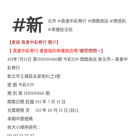
#新
北市 #真會中彩券行 #頭獎商店 #樂透彩
#幸運投注站
【查詢 真會中彩券行 簡介】
【
真會中彩券行 會是我的幸運商店嗎?
擲筊問問～】
113年7月11日 第113000166期 今彩539 頭獎商店 新北市－真會中
彩券行
新北市土城區永安街82之1號
遊 戲 今彩539
期 別 第 113000166 期
開獎日期 民國 113 年 7 月 11 日
兌獎期限 至 113 年 10 月 11 日 (註2)
本期中獎號碼
依大小順序排列：
01 02 13 23 37