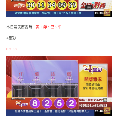
本日農民曆吉時：
寅、卯、巳、午
4星彩
8 2 5 2