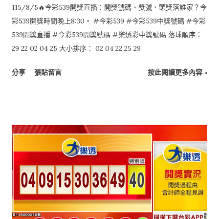
115/8/5🔥今彩539開獎直播：開獎號碼、獎號、頭獎落誰家？今
彩539開獎時間晚上8:30。 #今彩539 #今彩539中獎號碼 #今彩
539開獎直播 #今彩539開獎號碼 #樂透彩中獎號碼 落球順序：
29 22 02 04 25 大小排序： 02 04 22 25 29
分享
張貼留言
按此閱讀更多內容 »