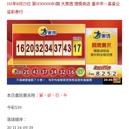
113年8月23日 第113000081期 大樂透 頭獎商店 臺中市－喜喜公
益彩券行
本日農民曆吉時：
寅、卯、巳、午
今彩539
落球順序：
30 11 34 09 39