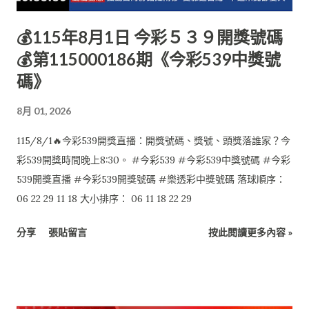
💰115年8月1日 今彩５３９開獎號碼
💰第115000186期《今彩539中獎號
碼》
8月 01, 2026
115/8/1🔥今彩539開獎直播：開獎號碼、獎號、頭獎落誰家？今
彩539開獎時間晚上8:30。 #今彩539 #今彩539中獎號碼 #今彩
539開獎直播 #今彩539開獎號碼 #樂透彩中獎號碼 落球順序：
06 22 29 11 18 大小排序： 06 11 18 22 29
分享
張貼留言
按此閱讀更多內容 »