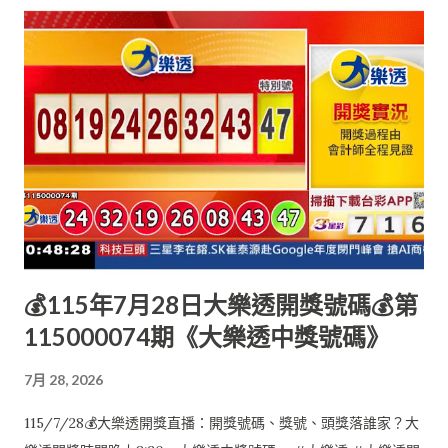
💰115年7月28日大樂透開獎號碼💰第
115000074期《大樂透中獎號碼》
7月 28, 2026
115/7/28💰大樂透開獎直播：開獎號碼、獎號、頭獎落誰家？大