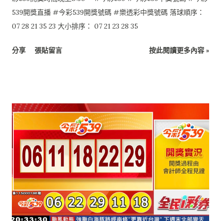
539開獎直播 #今彩539開獎號碼 #樂透彩中獎號碼 落球順序：
07 28 21 35 23 大小排序： 07 21 23 28 35
分享
張貼留言
按此閱讀更多內容 »