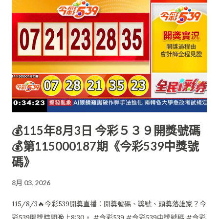
💰115年8月3日 今彩５３９開獎號碼
💰第115000187期《今彩539中獎號
碼》
8月 03, 2026
115/8/3🔥今彩539開獎直播：開獎號碼、獎號、頭獎落誰家？今
彩539開獎時間晚上8:30。 #今彩539 #今彩539中獎號碼 #今彩