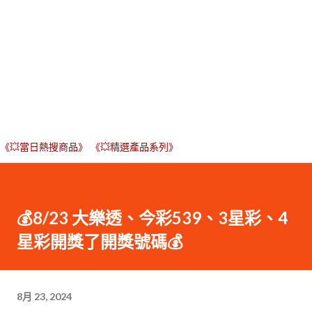
《💥當日熱搜商品》
《💥精選產品系列》
💰8/23 大樂透、今彩539、3星彩、4
星彩開獎了開獎號碼💰
8月 23, 2024