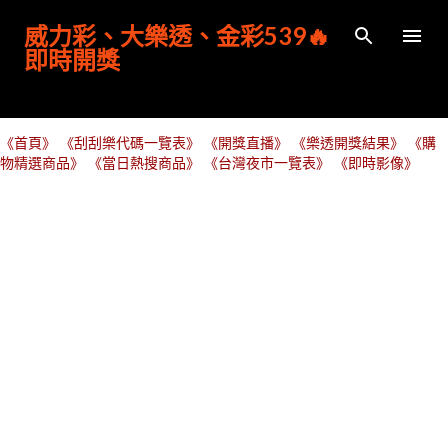
跳到主要內容
威力彩、大樂透、金彩539🔥
即時開獎
《首頁》
《刮刮樂代碼一覽表》
《開獎直播》
《樂透開獎結果》
《購
物精選商品》
《當日熱搜商品》
《台灣夜市一覽表》
《即時影像》