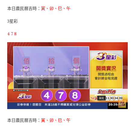
本日農民曆吉時：
寅、卯、巳、午
3星彩
4 7 8
本日農民曆吉時：
寅、卯、巳、午