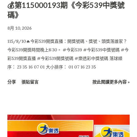
💰第115000193期《今彩539中獎號
碼》
8月 10, 2026
115/8/10🔥今彩539開獎直播：開獎號碼、獎號、頭獎落誰家？
今彩539開獎時間晚上8:30。 #今彩539 #今彩539中獎號碼 #今
彩539開獎直播 #今彩539開獎號碼 #樂透彩中獎號碼 落球順
序： 23 35 16 07 01 大小排序： 01 07 16 23 35
分享
張貼留言
按此閱讀更多內容 »