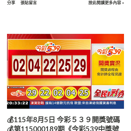
分享
張貼留言
按此閱讀更多內容 »
💰115年8月5日 今彩５３９開獎號碼
💰第115000189期《今彩539中獎號