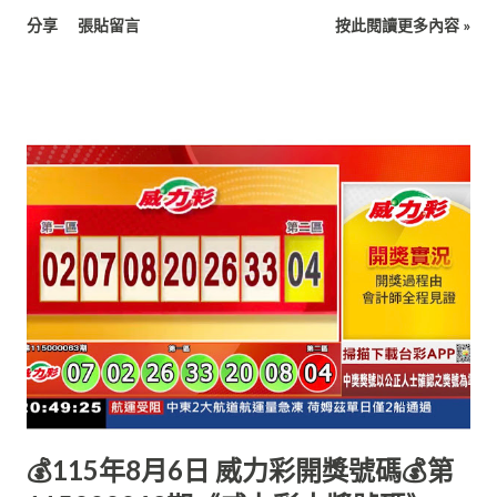
號：31
分享
張貼留言
按此閱讀更多內容 »
💰115年8月6日 威力彩開獎號碼💰第