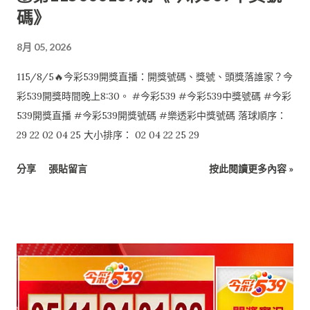
碼》
8月 05, 2026
115/8/5🔥今彩539開獎直播：開獎號碼、獎號、頭獎落誰家？今
彩539開獎時間晚上8:30。 #今彩539 #今彩539中獎號碼 #今彩
539開獎直播 #今彩539開獎號碼 #樂透彩中獎號碼 落球順序：
29 22 02 04 25 大小排序： 02 04 22 25 29
分享
張貼留言
按此閱讀更多內容 »