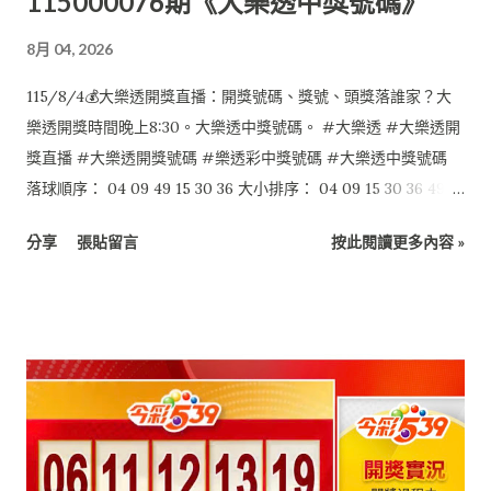
115000076期《大樂透中獎號碼》
8月 04, 2026
115/8/4💰大樂透開獎直播：開獎號碼、獎號、頭獎落誰家？大
樂透開獎時間晚上8:30。大樂透中獎號碼。 #大樂透 #大樂透開
獎直播 #大樂透開獎號碼 #樂透彩中獎號碼 #大樂透中獎號碼
落球順序： 04 09 49 15 30 36 大小排序： 04 09 15 30 36 49 特
別號：40
分享
張貼留言
按此閱讀更多內容 »