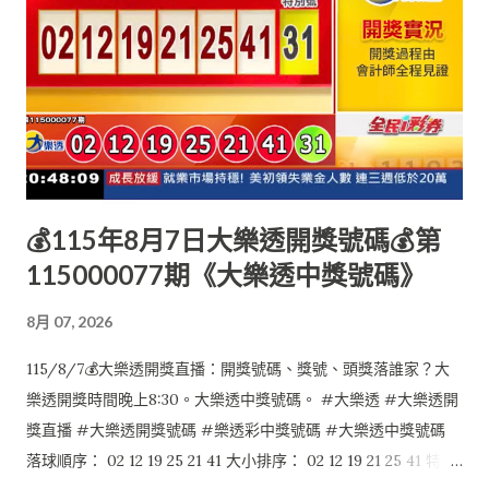
💰115年8月7日大樂透開獎號碼💰第
115000077期《大樂透中獎號碼》
8月 07, 2026
115/8/7💰大樂透開獎直播：開獎號碼、獎號、頭獎落誰家？大
樂透開獎時間晚上8:30。大樂透中獎號碼。 #大樂透 #大樂透開
獎直播 #大樂透開獎號碼 #樂透彩中獎號碼 #大樂透中獎號碼
落球順序： 02 12 19 25 21 41 大小排序： 02 12 19 21 25 41 特別