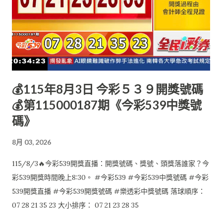
💰115年8月3日 今彩５３９開獎號碼
💰第115000187期《今彩539中獎號
碼》
8月 03, 2026
115/8/3🔥今彩539開獎直播：開獎號碼、獎號、頭獎落誰家？今
彩539開獎時間晚上8:30。 #今彩539 #今彩539中獎號碼 #今彩
539開獎直播 #今彩539開獎號碼 #樂透彩中獎號碼 落球順序：
07 28 21 35 23 大小排序： 07 21 23 28 35