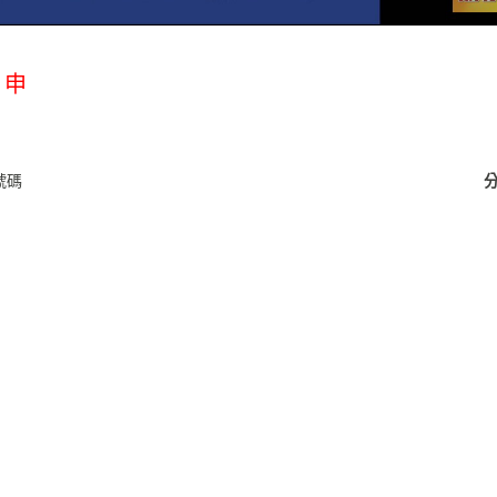
、申
號碼