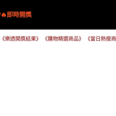
跳到主要內容
🔥即時開獎
《樂透開獎結果》
《購物精選商品》
《當日熱搜