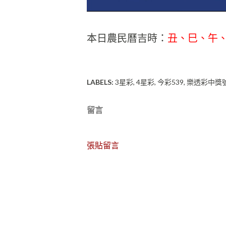
本日農民曆吉時：
丑、巳、午
LABELS:
3星彩
4星彩
今彩539
樂透彩中獎
留言
張貼留言