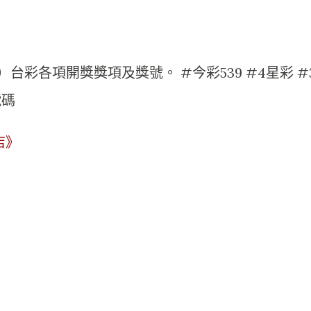
日）台彩各項開獎獎項及獎號。 #今彩539 #
4星彩
#
號碼
店》
》