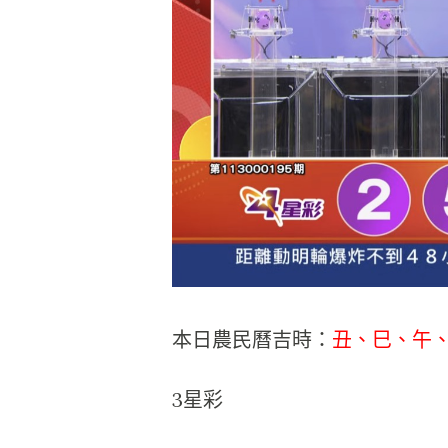
本日農民曆吉時：
丑、巳、午
3星彩