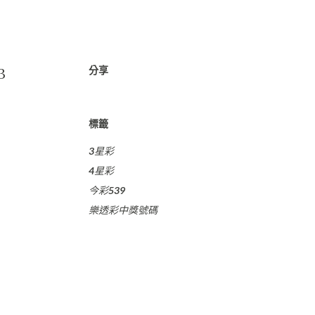
分享
3
標籤
3星彩
4星彩
今彩539
樂透彩中獎號碼