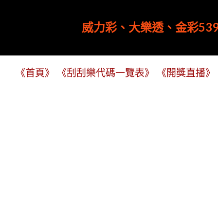
威力彩、大樂透、金彩539
《首頁》
《刮刮樂代碼一覽表》
《開獎直播》