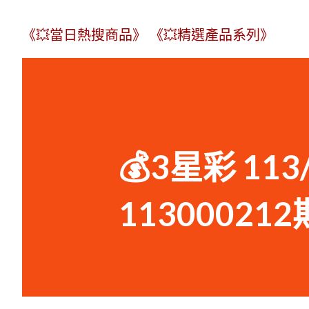
《💥當日熱搜商品》
《💥精選產品系列》
💰3星彩 11
1130002