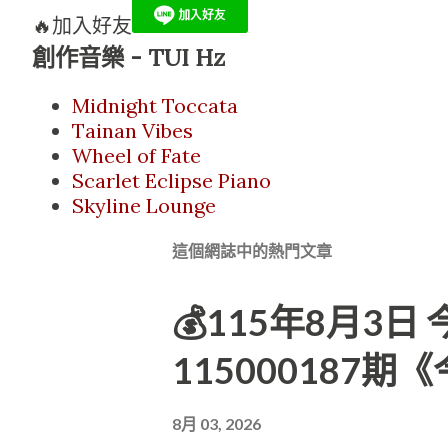
🔥加入好友
創作音樂 - TUI Hz
Midnight Toccata
Tainan Vibes
Wheel of Fate
Scarlet Eclipse Piano
Skyline Lounge
這個網誌中的熱門文章
💰115年8月3
115000187期
8月 03, 2026