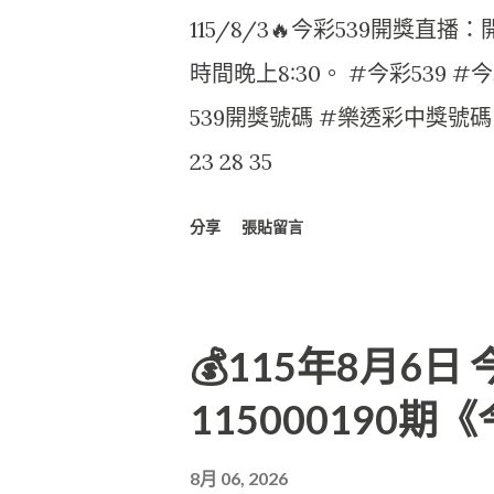
115/8/3🔥今彩539開獎
時間晚上8:30。 #今彩539 #
539開獎號碼 #樂透彩中獎號碼 落球順
23 28 35
分享
張貼留言
💰115年8月6
115000190期
8月 06, 2026