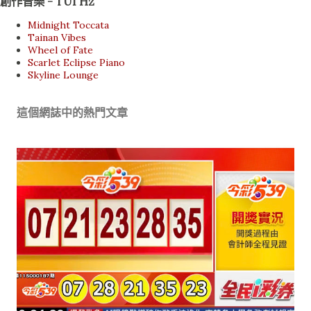
創作音樂 - TUI Hz
Midnight Toccata
Tainan Vibes
Wheel of Fate
Scarlet Eclipse Piano
Skyline Lounge
這個網誌中的熱門文章