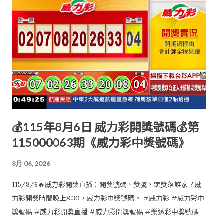
💰115年8月6日 威力彩開獎號碼💰第
115000063期《威力彩中獎號碼》
8月 06, 2026
115/8/6🔥威力彩開獎直播：開獎號碼、獎號、頭獎落誰家？威
力彩開獎時間晚上8:30，威力彩中獎號碼。 #威力彩 #威力彩中
獎號碼 #威力彩開獎直播 #威力彩開獎號碼 #樂透彩中獎號碼