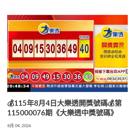
💰115年8月4日大樂透開獎號碼💰第
115000076期《大樂透中獎號碼》
8月 04, 2026