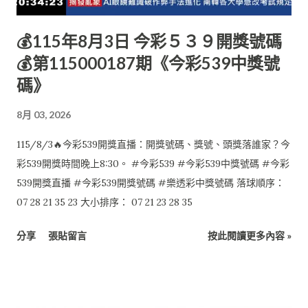
💰115年8月3日 今彩５３９開獎號碼
💰第115000187期《今彩539中獎號
碼》
8月 03, 2026
115/8/3🔥今彩539開獎直播：開獎號碼、獎號、頭獎落誰家？今
彩539開獎時間晚上8:30。 #今彩539 #今彩539中獎號碼 #今彩
539開獎直播 #今彩539開獎號碼 #樂透彩中獎號碼 落球順序：
07 28 21 35 23 大小排序： 07 21 23 28 35
分享
張貼留言
按此閱讀更多內容 »