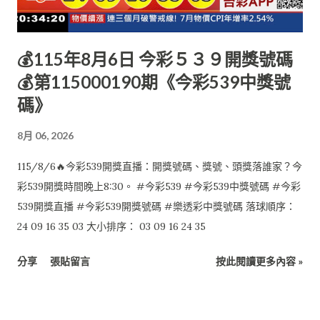
💰115年8月6日 今彩５３９開獎號碼
💰第115000190期《今彩539中獎號
碼》
8月 06, 2026
115/8/6🔥今彩539開獎直播：開獎號碼、獎號、頭獎落誰家？今
彩539開獎時間晚上8:30。 #今彩539 #今彩539中獎號碼 #今彩
539開獎直播 #今彩539開獎號碼 #樂透彩中獎號碼 落球順序：
24 09 16 35 03 大小排序： 03 09 16 24 35
分享
張貼留言
按此閱讀更多內容 »