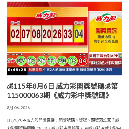
💰115年8月6日 威力彩開獎號碼💰第
115000063期《威力彩中獎號碼》
8月 06, 2026
115/8/6🔥威力彩開獎直播：開獎號碼、獎號、頭獎落誰家？威
力彩開獎時間晚上8:30，威力彩中獎號碼。 #威力彩 #威力彩中