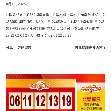
8月 05, 2026
115/8/5🔥今彩539開獎直播：開獎號碼、獎號、頭獎落誰家？今
彩539開獎時間晚上8:30。 #今彩539 #今彩539中獎號碼 #今彩
539開獎直播 #今彩539開獎號碼 #樂透彩中獎號碼 落球順序：
29 22 02 04 25 大小排序： 02 04 22 25 29
分享
張貼留言
按此閱讀更多內容 »