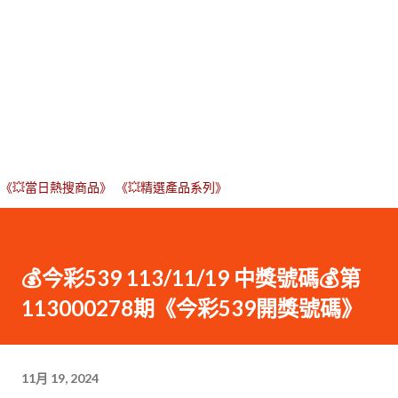
《💥當日熱搜商品》
《💥精選產品系列》
💰今彩539 113/11/19 中獎號碼💰第
113000278期《今彩539開獎號碼》
11月 19, 2024