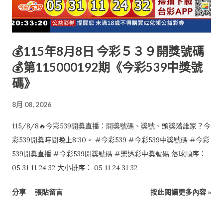
💰115年8月8日 今彩５３９開獎號碼
💰第115000192期《今彩539中獎號
碼》
8月 08, 2026
115/8/8🔥今彩539開獎直播：開獎號碼、獎號、頭獎落誰家？今
彩539開獎時間晚上8:30。 #今彩539 #今彩539中獎號碼 #今彩
539開獎直播 #今彩539開獎號碼 #樂透彩中獎號碼 落球順序：
05 31 11 24 32 大小排序： 05 11 24 31 32
分享
張貼留言
按此閱讀更多內容 »