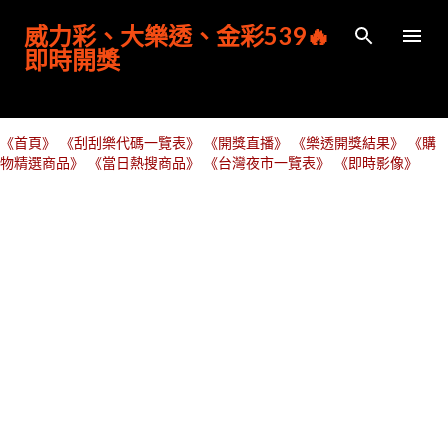
跳到主要內容
威力彩、大樂透、金彩539🔥
即時開獎
《首頁》
《刮刮樂代碼一覽表》
《開獎直播》
《樂透開獎結果》
《購
物精選商品》
《當日熱搜商品》
《台灣夜市一覽表》
《即時影像》