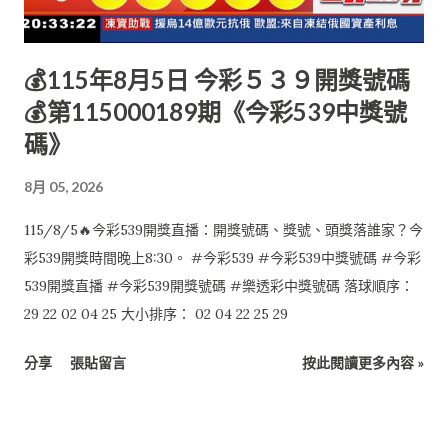
💰115年8月5日 今彩５３９開獎號碼
💰第115000189期《今彩539中獎號
碼》
8月 05, 2026
115/8/5🔥今彩539開獎直播：開獎號碼、獎號、頭獎落誰家？今
彩539開獎時間晚上8:30。 #今彩539 #今彩539中獎號碼 #今彩
539開獎直播 #今彩539開獎號碼 #樂透彩中獎號碼 落球順序：
29 22 02 04 25 大小排序： 02 04 22 25 29
分享
張貼留言
按此閱讀更多內容 »