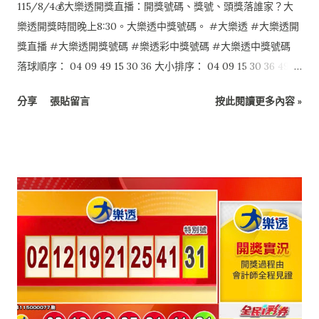
115/8/4💰大樂透開獎直播：開獎號碼、獎號、頭獎落誰家？大
樂透開獎時間晚上8:30。大樂透中獎號碼。 #大樂透 #大樂透開
獎直播 #大樂透開獎號碼 #樂透彩中獎號碼 #大樂透中獎號碼
落球順序： 04 09 49 15 30 36 大小排序： 04 09 15 30 36 49 特
別號：40
分享
張貼留言
按此閱讀更多內容 »