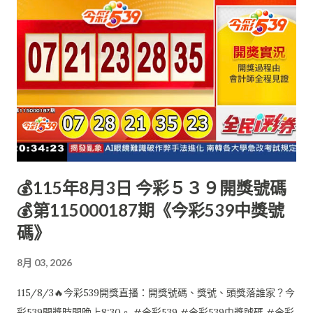
💰115年8月3日 今彩５３９開獎號碼
💰第115000187期《今彩539中獎號
碼》
8月 03, 2026
115/8/3🔥今彩539開獎直播：開獎號碼、獎號、頭獎落誰家？今
彩539開獎時間晚上8:30。 #今彩539 #今彩539中獎號碼 #今彩