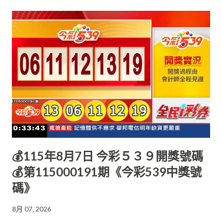
💰115年8月7日 今彩５３９開獎號碼
💰第115000191期《今彩539中獎號
碼》
8月 07, 2026