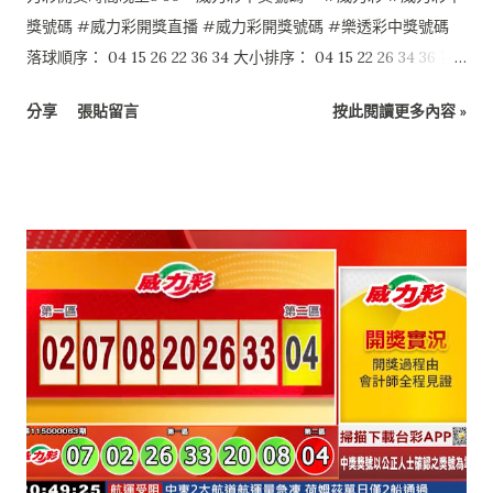
獎號碼 #威力彩開獎直播 #威力彩開獎號碼 #樂透彩中獎號碼
落球順序： 04 15 26 22 36 34 大小排序： 04 15 22 26 34 36 第
二區：07
分享
張貼留言
按此閱讀更多內容 »