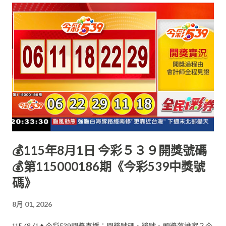
💰115年8月1日 今彩５３９開獎號碼
💰第115000186期《今彩539中獎號
碼》
8月 01, 2026