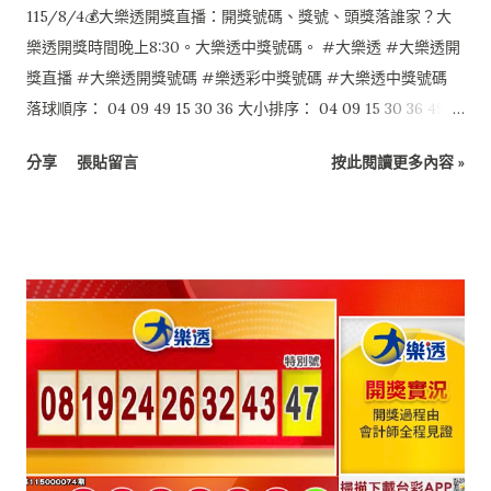
115/8/4💰大樂透開獎直播：開獎號碼、獎號、頭獎落誰家？大
樂透開獎時間晚上8:30。大樂透中獎號碼。 #大樂透 #大樂透開
獎直播 #大樂透開獎號碼 #樂透彩中獎號碼 #大樂透中獎號碼
落球順序： 04 09 49 15 30 36 大小排序： 04 09 15 30 36 49 特
別號：40
分享
張貼留言
按此閱讀更多內容 »