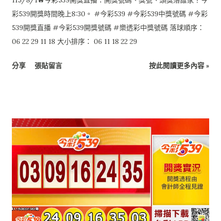
115/8/1🔥今彩539開獎直播：開獎號碼、獎號、頭獎落誰家？今
彩539開獎時間晚上8:30。 #今彩539 #今彩539中獎號碼 #今彩
539開獎直播 #今彩539開獎號碼 #樂透彩中獎號碼 落球順序：
06 22 29 11 18 大小排序： 06 11 18 22 29
分享
張貼留言
按此閱讀更多內容 »