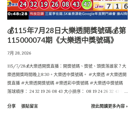
💰115年7月28日大樂透開獎號碼💰第
115000074期《大樂透中獎號碼》
7月 28, 2026
115/7/28💰大樂透開獎直播：開獎號碼、獎號、頭獎落誰家？大
樂透開獎時間晚上8:30。大樂透中獎號碼。 #大樂透 #大樂透開
獎直播 #大樂透開獎號碼 #樂透彩中獎號碼 #大樂透中獎號碼
落球順序： 24 32 19 26 08 43 大小排序： 08 19 24 26 32 43 特
別號：47
分享
張貼留言
按此閱讀更多內容 »