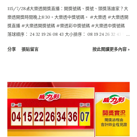
115/7/28💰大樂透開獎直播：開獎號碼、獎號、頭獎落誰家？大
樂透開獎時間晚上8:30。大樂透中獎號碼。 #大樂透 #大樂透開
獎直播 #大樂透開獎號碼 #樂透彩中獎號碼 #大樂透中獎號碼
落球順序： 24 32 19 26 08 43 大小排序： 08 19 24 26 32 43 特
別號：47
分享
張貼留言
按此閱讀更多內容 »