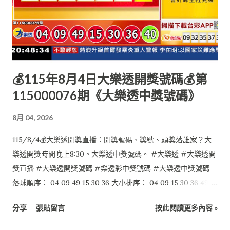
💰115年8月4日大樂透開獎號碼💰第
115000076期《大樂透中獎號碼》
8月 04, 2026
115/8/4💰大樂透開獎直播：開獎號碼、獎號、頭獎落誰家？大
樂透開獎時間晚上8:30。大樂透中獎號碼。 #大樂透 #大樂透開
獎直播 #大樂透開獎號碼 #樂透彩中獎號碼 #大樂透中獎號碼
落球順序： 04 09 49 15 30 36 大小排序： 04 09 15 30 36 49 特
別號：40
分享
張貼留言
按此閱讀更多內容 »