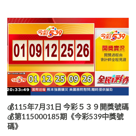
💰115年7月31日 今彩５３９開獎號碼
💰第115000185期《今彩539中獎號
碼》