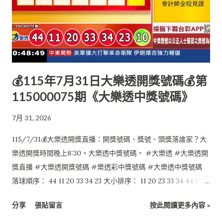
💰115年7月31日大樂透開獎號碼💰第
115000075期《大樂透中獎號碼》
7月 31, 2026
115/7/31💰大樂透開獎直播：開獎號碼、獎號、頭獎落誰家？大
樂透開獎時間晚上8:30。大樂透中獎號碼。 #大樂透 #大樂透開
獎直播 #大樂透開獎號碼 #樂透彩中獎號碼 #大樂透中獎號碼
落球順序： 44 11 20 33 34 23 大小排序： 11 20 23 33 34 44 特別
號：10
分享
張貼留言
按此閱讀更多內容 »