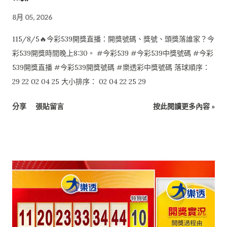
8月 05, 2026
115/8/5🔥今彩539開獎直播：開獎號碼、獎號、頭獎落誰家？今
彩539開獎時間晚上8:30。 #今彩539 #今彩539中獎號碼 #今彩
539開獎直播 #今彩539開獎號碼 #樂透彩中獎號碼 落球順序：
29 22 02 04 25 大小排序： 02 04 22 25 29
分享
張貼留言
按此閱讀更多內容 »