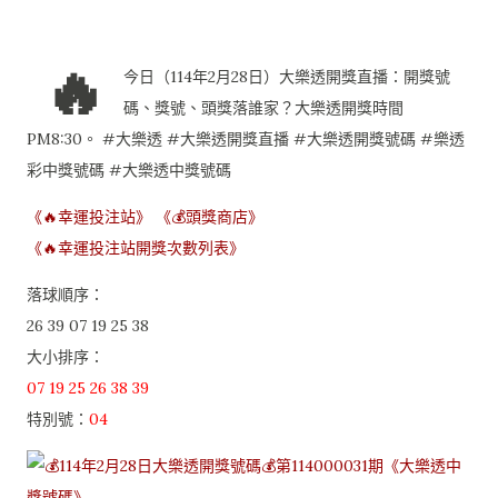
🔥
今日（114年2月28日）大樂透開獎直播：開獎號
碼、獎號、頭獎落誰家？大樂透開獎時間
PM8:30。 #大樂透 #大樂透開獎直播 #大樂透開獎號碼 #樂透
彩中獎號碼 #大樂透中獎號碼
《🔥幸運投注站》
《💰頭獎商店》
《🔥幸運投注站開獎次數列表》
落球順序：
26 39 07 19 25 38
大小排序：
07 19 25 26 38 39
特別號：
04