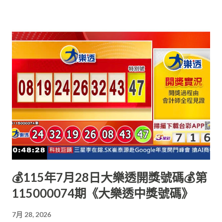
💰115年7月28日大樂透開獎號碼💰第
115000074期《大樂透中獎號碼》
7月 28, 2026