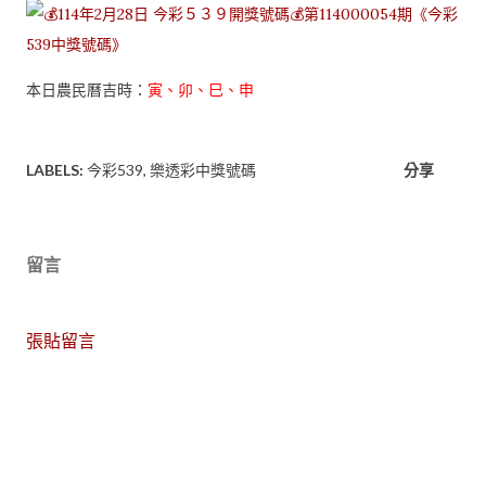
本日農民曆吉時：
寅、卯、巳、申
LABELS:
今彩539
樂透彩中獎號碼
分享
留言
張貼留言