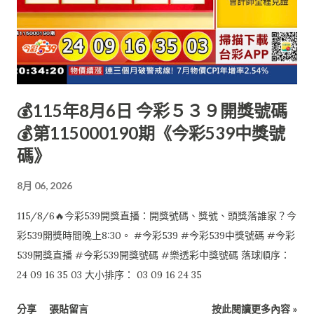
💰115年8月6日 今彩５３９開獎號碼
💰第115000190期《今彩539中獎號
碼》
8月 06, 2026
115/8/6🔥今彩539開獎直播：開獎號碼、獎號、頭獎落誰家？今
彩539開獎時間晚上8:30。 #今彩539 #今彩539中獎號碼 #今彩
539開獎直播 #今彩539開獎號碼 #樂透彩中獎號碼 落球順序：
24 09 16 35 03 大小排序： 03 09 16 24 35
分享
張貼留言
按此閱讀更多內容 »