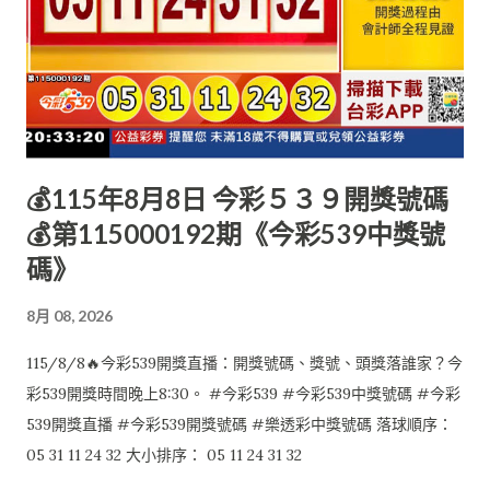
💰115年8月8日 今彩５３９開獎號碼
💰第115000192期《今彩539中獎號
碼》
8月 08, 2026
115/8/8🔥今彩539開獎直播：開獎號碼、獎號、頭獎落誰家？今
彩539開獎時間晚上8:30。 #今彩539 #今彩539中獎號碼 #今彩
539開獎直播 #今彩539開獎號碼 #樂透彩中獎號碼 落球順序：
05 31 11 24 32 大小排序： 05 11 24 31 32