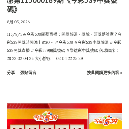
💰第115000189期《今彩539中獎號
碼》
8月 05, 2026
115/8/5🔥今彩539開獎直播：開獎號碼、獎號、頭獎落誰家？今
彩539開獎時間晚上8:30。 #今彩539 #今彩539中獎號碼 #今彩
539開獎直播 #今彩539開獎號碼 #樂透彩中獎號碼 落球順序：
29 22 02 04 25 大小排序： 02 04 22 25 29
分享
張貼留言
按此閱讀更多內容 »