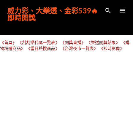
跳到主要內容
威力彩、大樂透、金彩539🔥
即時開獎
《首頁》
《刮刮樂代碼一覽表》
《開獎直播》
《樂透開獎結果》
《購
物精選商品》
《當日熱搜商品》
《台灣夜市一覽表》
《即時影像》