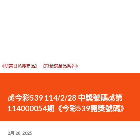
《💥當日熱搜商品》
《💥精選產品系列》
💰今彩539 114/2/28 中獎號碼💰第
114000054期《今彩539開獎號碼》
2月 28, 2025