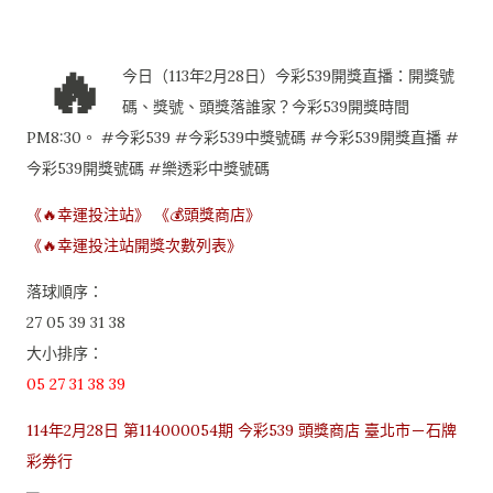
🔥
今日（113年2月28日）今彩539開獎直播：開獎號
碼、獎號、頭獎落誰家？今彩539開獎時間
PM8:30。 #今彩539 #今彩539中獎號碼 #今彩539開獎直播 #
今彩539開獎號碼 #樂透彩中獎號碼
《🔥幸運投注站》
《💰頭獎商店》
《🔥幸運投注站開獎次數列表》
落球順序：
27 05 39 31 38
大小排序：
05 27 31 38 39
114年2月28日 第114000054期 今彩539 頭獎商店 臺北市－石牌
彩券行