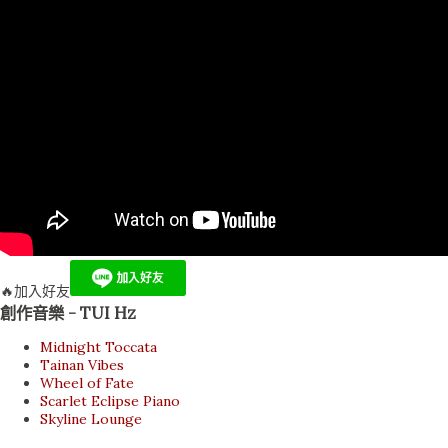
🔥加入好友
創作音樂 - TUI Hz
Midnight Toccata
Tainan Vibes
Wheel of Fate
Scarlet Eclipse Piano
Skyline Lounge