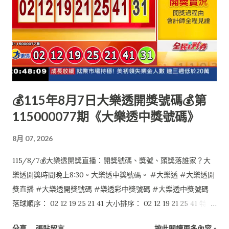
💰115年8月7日大樂透開獎號碼💰第
115000077期《大樂透中獎號碼》
8月 07, 2026
115/8/7💰大樂透開獎直播：開獎號碼、獎號、頭獎落誰家？大
樂透開獎時間晚上8:30。大樂透中獎號碼。 #大樂透 #大樂透開
獎直播 #大樂透開獎號碼 #樂透彩中獎號碼 #大樂透中獎號碼
落球順序： 02 12 19 25 21 41 大小排序： 02 12 19 21 25 41 特別
號：31
分享
張貼留言
按此閱讀更多內容 »