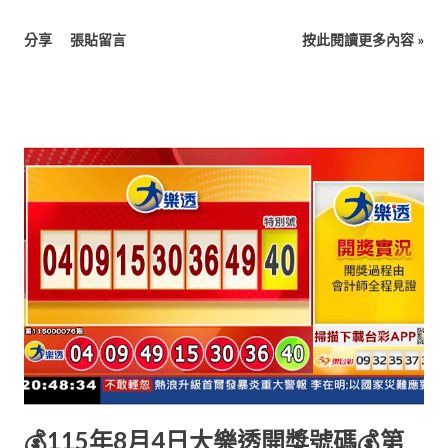
分享
張貼留言
按此閱讀更多內容 »
💰115年8月4日大樂透開獎號碼💰第