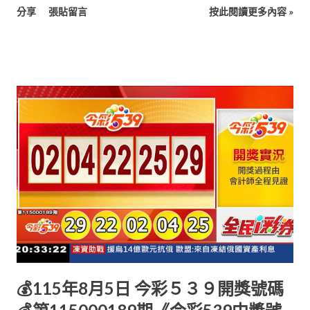
分享
張貼留言
按此閱讀更多內容 »
💰115年8月5日 今彩５３９開獎號碼