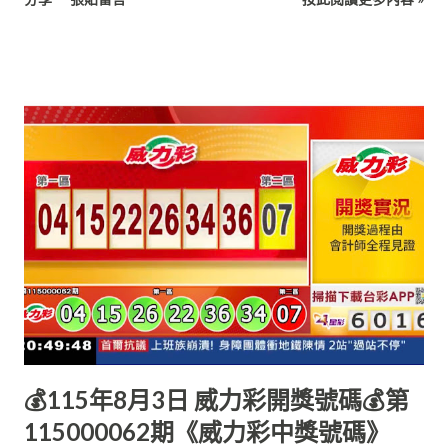
💰115年8月3日 威力彩開獎號碼💰第
115000062期《威力彩中獎號碼》