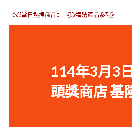
《💥當日熱搜商品》
《💥精選產品系列》
114年3月3日
頭獎商店 基