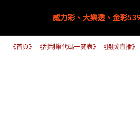
威力彩、大樂透、金彩539
《首頁》
《刮刮樂代碼一覽表》
《開獎直播》