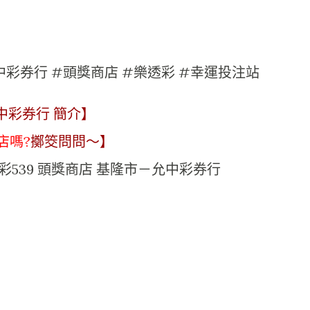
中彩券行 #頭獎商店 #樂透彩 #幸運投注站
中彩券行 簡介】
店嗎?
擲筊問問～】
期 今彩539 頭獎商店 基隆市－允中彩券行