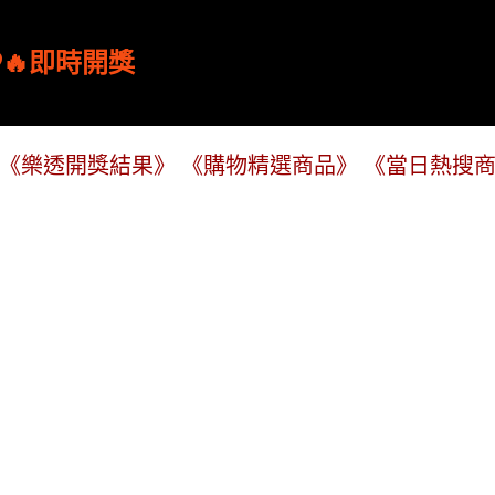
跳到主要內容
🔥即時開獎
《樂透開獎結果》
《購物精選商品》
《當日熱搜