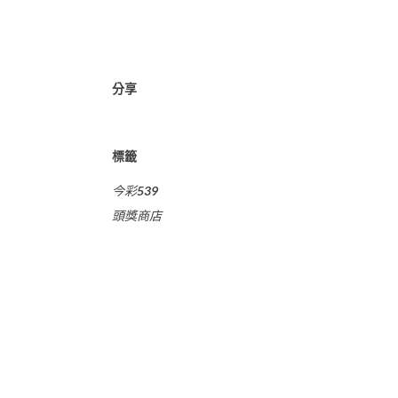
分享
標籤
今彩539
頭獎商店