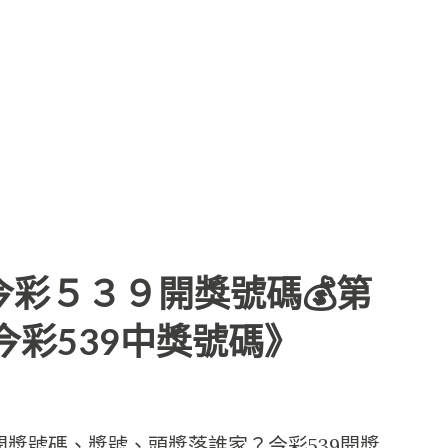
日 今彩５３９開獎號碼💰第
《今彩539中獎號碼》
直播：開獎號碼、獎號、頭獎落誰家？今彩539開獎