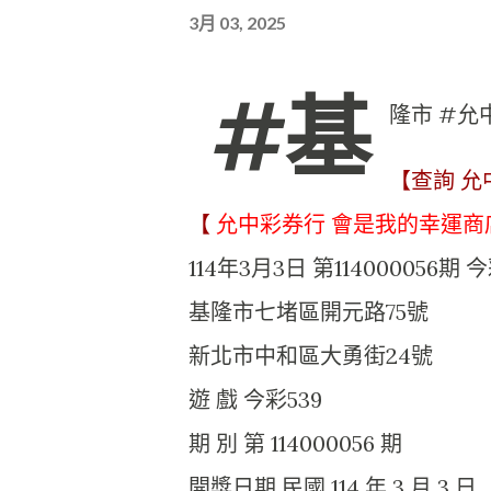
3月 03, 2025
#基
隆市 #允
【查詢 允
【
允中彩券行 會是我的幸運商
114年3月3日 第114000056
基隆市七堵區開元路75號
新北市中和區大勇街24號
遊 戲 今彩539
期 別 第 114000056 期
開獎日期 民國 114 年 3 月 3 日