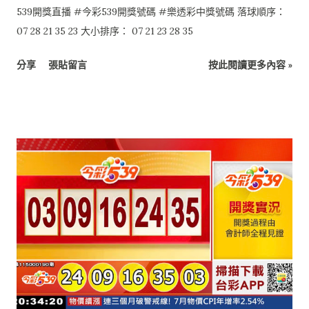
539開獎直播 #今彩539開獎號碼 #樂透彩中獎號碼 落球順序：
07 28 21 35 23 大小排序： 07 21 23 28 35
分享
張貼留言
按此閱讀更多內容 »