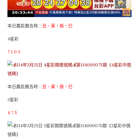
本日農民曆吉時：
丑、寅、辰、巳
4星彩
7 1 0 3
本日農民曆吉時：
丑、寅、辰、巳
3星彩
4 7 5