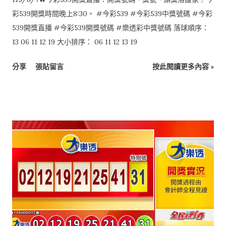
彩539開獎時間晚上8:30。 #今彩539 #今彩539中獎號碼 #今彩
539開獎直播 #今彩539開獎號碼 #樂透彩中獎號碼 落球順序：
13 06 11 12 19 大小排序： 06 11 12 13 19
分享
張貼留言
按此閱讀更多內容 »