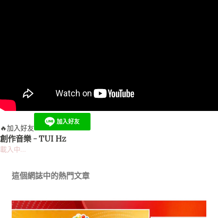
🔥加入好友
創作音樂 - TUI Hz
載入中…
這個網誌中的熱門文章