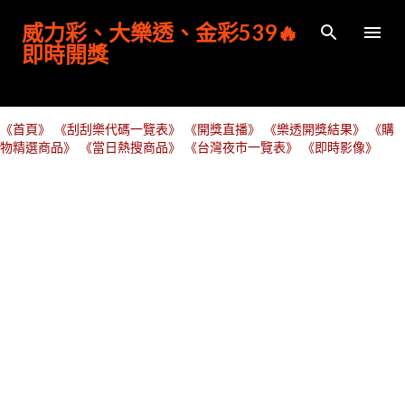
跳到主要內容
威力彩、大樂透、金彩539🔥
即時開獎
《首頁》
《刮刮樂代碼一覽表》
《開獎直播》
《樂透開獎結果》
《購
物精選商品》
《當日熱搜商品》
《台灣夜市一覽表》
《即時影像》