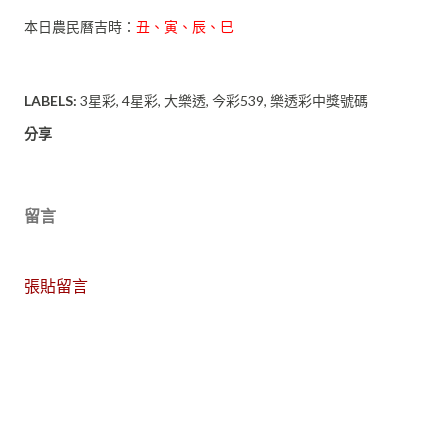
本日農民曆吉時：
丑、寅、辰、巳
LABELS:
3星彩
4星彩
大樂透
今彩539
樂透彩中獎號碼
分享
留言
張貼留言