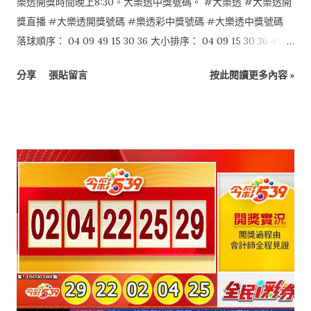
樂透開獎時間晚上8:30。大樂透中獎號碼。 #大樂透 #大樂透開
獎直播 #大樂透開獎號碼 #樂透彩中獎號碼 #大樂透中獎號碼
落球順序： 04 09 49 15 30 36 大小排序： 04 09 15 30 36 49 特
別號：40
分享
張貼留言
按此閱讀更多內容 »