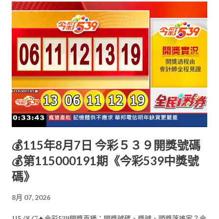
💰115年8月7日 今彩５３９開獎號碼
💰第115000191期《今彩539中獎號
碼》
8月 07, 2026
115/8/7🔥今彩539開獎直播：開獎號碼、獎號、頭獎落誰家？今