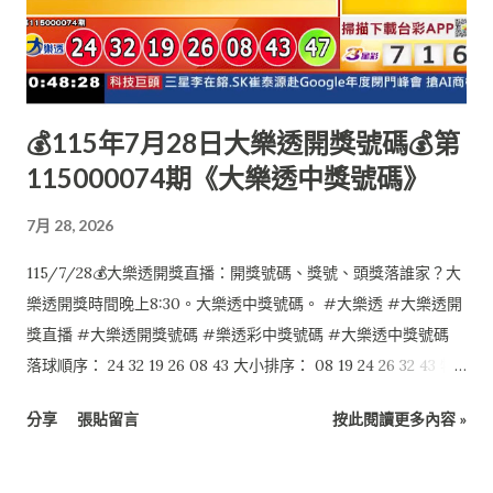
💰115年7月28日大樂透開獎號碼💰第
115000074期《大樂透中獎號碼》
7月 28, 2026
115/7/28💰大樂透開獎直播：開獎號碼、獎號、頭獎落誰家？大
樂透開獎時間晚上8:30。大樂透中獎號碼。 #大樂透 #大樂透開
獎直播 #大樂透開獎號碼 #樂透彩中獎號碼 #大樂透中獎號碼
落球順序： 24 32 19 26 08 43 大小排序： 08 19 24 26 32 43 特
別號：47
分享
張貼留言
按此閱讀更多內容 »