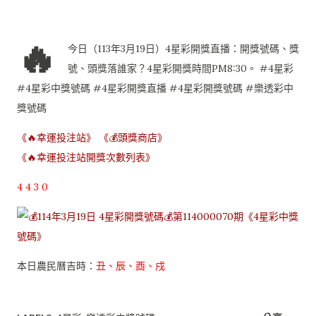
🔥
今日（113年3月19日）4星彩開獎直播：開獎號碼、獎
號、頭獎落誰家？4星彩開獎時間PM8:30。 #4星彩
#4星彩中獎號碼 #4星彩開獎直播 #4星彩開獎號碼 #樂透彩中
獎號碼
《🔥幸運投注站》
《💰頭獎商店》
《🔥幸運投注站開獎次數列表》
4 4 3 0
本日農民曆吉時：
丑、辰、酉、戌