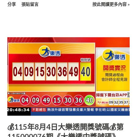
分享
張貼留言
按此閱讀更多內容 »
💰115年8月4日大樂透開獎號碼💰第
115000076期《大樂透中獎號碼》