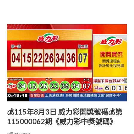
💰115年8月3日 威力彩開獎號碼💰第
115000062期《威力彩中獎號碼》