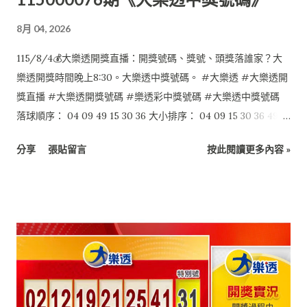
8月 04, 2026
115/8/4💰大樂透開獎直播：開獎號碼、獎號、頭獎落誰家？大
樂透開獎時間晚上8:30。大樂透中獎號碼。 #大樂透 #大樂透開
獎直播 #大樂透開獎號碼 #樂透彩中獎號碼 #大樂透中獎號碼
落球順序： 04 09 49 15 30 36 大小排序： 04 09 15 30 36 49 特
別號：40
分享
張貼留言
按此閱讀更多內容 »