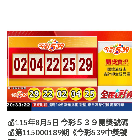
💰115年8月5日 今彩５３９開獎號碼
💰第115000189期《今彩539中獎號