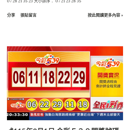
07 28 21 35 23 大小排序： 07 21 23 28 35
分享
張貼留言
按此閱讀更多內容 »