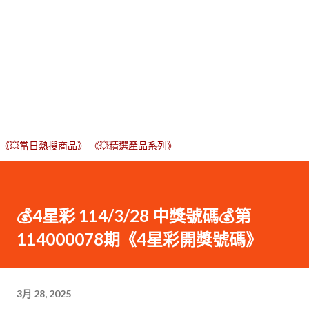
《💥當日熱搜商品》
《💥精選產品系列》
💰4星彩 114/3/28 中獎號碼💰第
114000078期《4星彩開獎號碼》
3月 28, 2025