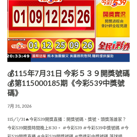
💰115年7月31日 今彩５３９開獎號碼
💰第115000185期《今彩539中獎號
碼》
7月 31, 2026
115/7/31🔥今彩539開獎直播：開獎號碼、獎號、頭獎落誰家？
今彩539開獎時間晚上8:30。 #今彩539 #今彩539中獎號碼 #今
彩539開獎直播 #今彩539開獎號碼 #樂透彩中獎號碼 落球順