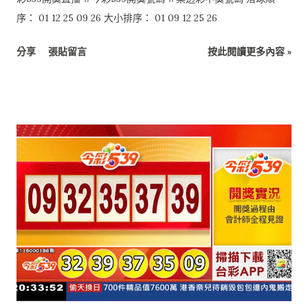
序： 01 12 25 09 26 大小排序： 01 09 12 25 26
分享
張貼留言
按此閱讀更多內容 »