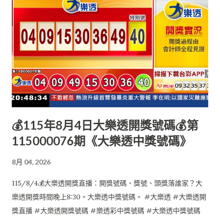
💰115年8月4日大樂透開獎號碼💰第
115000076期《大樂透中獎號碼》
8月 04, 2026
115/8/4💰大樂透開獎直播：開獎號碼、獎號、頭獎落誰家？大
樂透開獎時間晚上8:30。大樂透中獎號碼。 #大樂透 #大樂透開
獎直播 #大樂透開獎號碼 #樂透彩中獎號碼 #大樂透中獎號碼