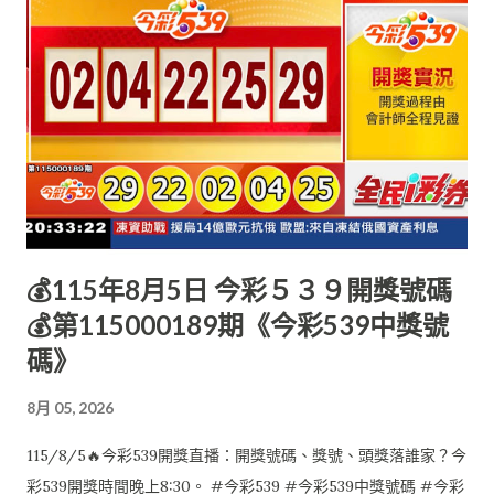
💰115年8月5日 今彩５３９開獎號碼
💰第115000189期《今彩539中獎號
碼》
8月 05, 2026
115/8/5🔥今彩539開獎直播：開獎號碼、獎號、頭獎落誰家？今
彩539開獎時間晚上8:30。 #今彩539 #今彩539中獎號碼 #今彩