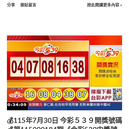
分享
張貼留言
按此閱讀更多內容 »
💰115年7月30日 今彩５３９開獎號碼