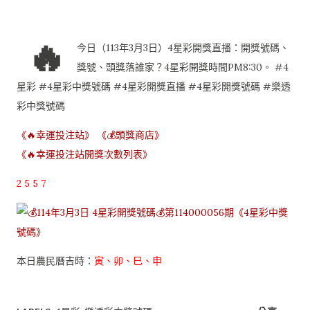
🔥
今日（113年3月3日）4星彩開獎直播：開獎號碼、
獎號、頭獎落誰家？4星彩開獎時間PM8:30。 #4
星彩 #4星彩中獎號碼 #4星彩開獎直播 #4星彩開獎號碼 #樂透
彩中獎號碼
《🔥幸運投注站》
《💰頭獎商店》
《🔥幸運投注站開獎次數列表》
2 5 5 7
本日農民曆吉時：
寅、卯、巳、申