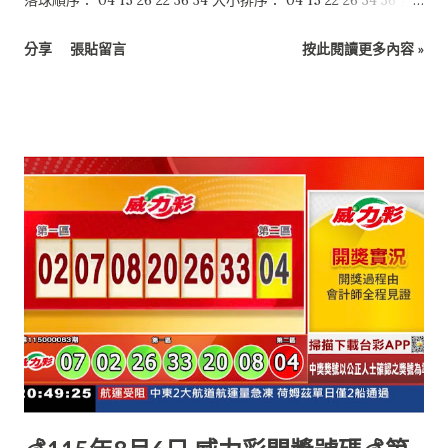
二區：07
分享
張貼留言
按此閱讀更多內容 »