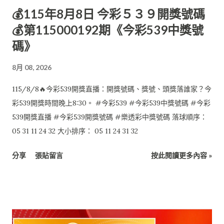
💰115年8月8日 今彩５３９開獎號碼
💰第115000192期《今彩539中獎號
碼》
8月 08, 2026
115/8/8🔥今彩539開獎直播：開獎號碼、獎號、頭獎落誰家？今
彩539開獎時間晚上8:30。 #今彩539 #今彩539中獎號碼 #今彩
539開獎直播 #今彩539開獎號碼 #樂透彩中獎號碼 落球順序：
05 31 11 24 32 大小排序： 05 11 24 31 32
分享
張貼留言
按此閱讀更多內容 »