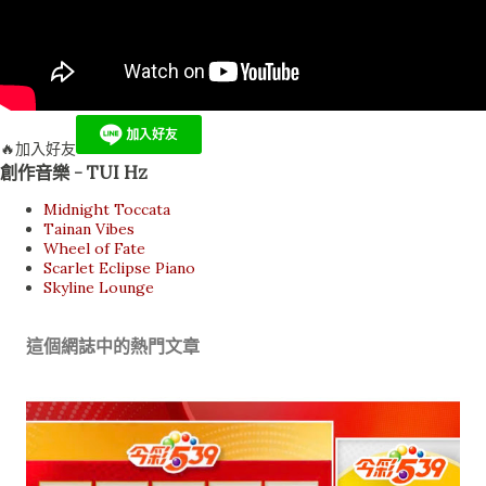
🔥加入好友
創作音樂 - TUI Hz
Midnight Toccata
Tainan Vibes
Wheel of Fate
Scarlet Eclipse Piano
Skyline Lounge
這個網誌中的熱門文章