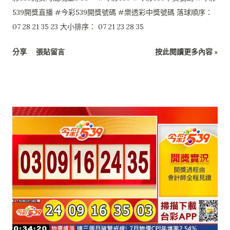
539開獎直播 #今彩539開獎號碼 #樂透彩中獎號碼 落球順序：
07 28 21 35 23 大小排序： 07 21 23 28 35
分享
張貼留言
按此閱讀更多內容 »