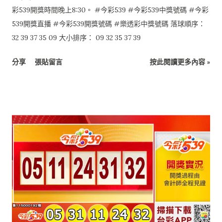
彩539開獎時間晚上8:30。 #今彩539 #今彩539中獎號碼 #今彩
539開獎直播 #今彩539開獎號碼 #樂透彩中獎號碼 落球順序：
32 39 37 35 09 大小排序： 09 32 35 37 39
分享
張貼留言
按此閱讀更多內容 »