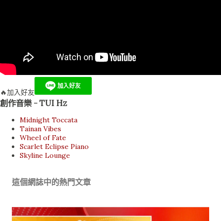
🔥加入好友
創作音樂 - TUI Hz
Midnight Toccata
Tainan Vibes
Wheel of Fate
Scarlet Eclipse Piano
Skyline Lounge
這個網誌中的熱門文章