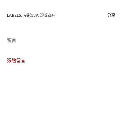
LABELS:
今彩539
頭獎商店
分享
留言
張貼留言