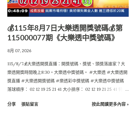
💰115年8月7日大樂透開獎號碼💰第
115000077期《大樂透中獎號碼》
8月 07, 2026
115/8/7💰大樂透開獎直播：開獎號碼、獎號、頭獎落誰家？大
樂透開獎時間晚上8:30。大樂透中獎號碼。 #大樂透 #大樂透開
獎直播 #大樂透開獎號碼 #樂透彩中獎號碼 #大樂透中獎號碼
落球順序： 02 12 19 25 21 41 大小排序： 02 12 19 21 25 41 特別
號：31
分享
張貼留言
按此閱讀更多內容 »