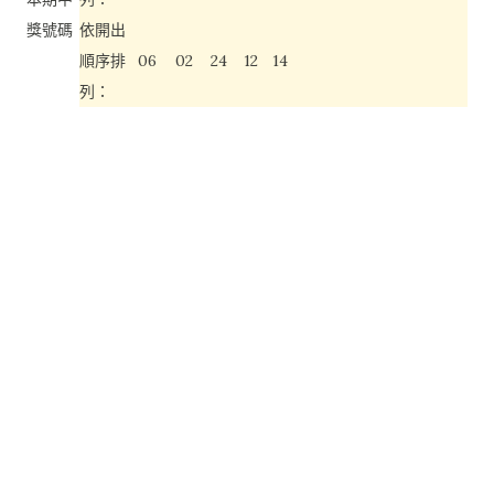
獎號碼
依開出
順序排
06
02
24
12
14
列：