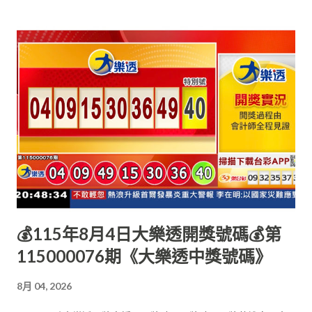
💰115年8月4日大樂透開獎號碼💰第
115000076期《大樂透中獎號碼》
8月 04, 2026