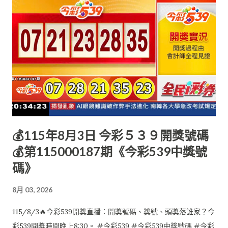
💰115年8月3日 今彩５３９開獎號碼
💰第115000187期《今彩539中獎號
碼》
8月 03, 2026
115/8/3🔥今彩539開獎直播：開獎號碼、獎號、頭獎落誰家？今
彩539開獎時間晚上8:30。 #今彩539 #今彩539中獎號碼 #今彩