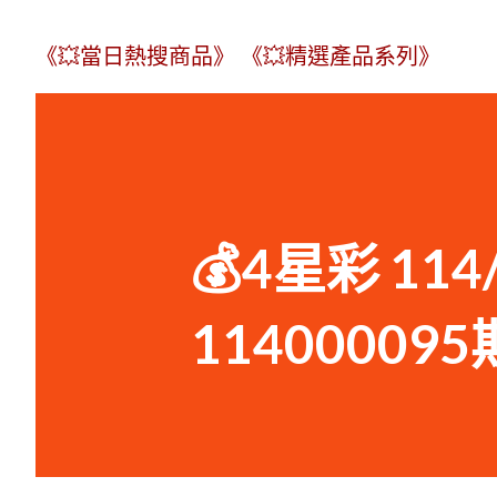
《💥當日熱搜商品》
《💥精選產品系列》
💰4星彩 11
1140000