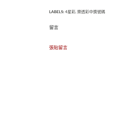
LABELS:
4星彩
樂透彩中獎號碼
留言
張貼留言