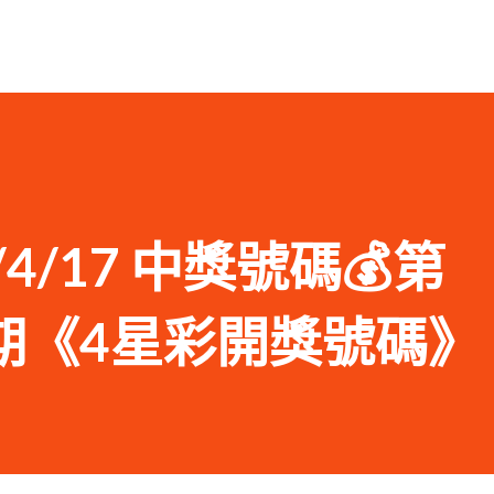
4/4/17 中獎號碼💰第
95期《4星彩開獎號碼》