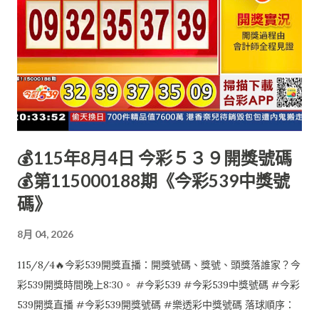
💰115年8月4日 今彩５３９開獎號碼
💰第115000188期《今彩539中獎號
碼》
8月 04, 2026
115/8/4🔥今彩539開獎直播：開獎號碼、獎號、頭獎落誰家？今
彩539開獎時間晚上8:30。 #今彩539 #今彩539中獎號碼 #今彩
539開獎直播 #今彩539開獎號碼 #樂透彩中獎號碼 落球順序：