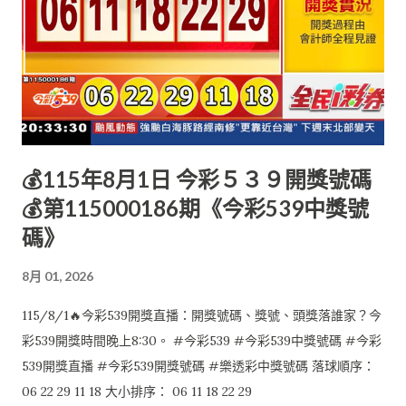
💰115年8月1日 今彩５３９開獎號碼
💰第115000186期《今彩539中獎號
碼》
8月 01, 2026
115/8/1🔥今彩539開獎直播：開獎號碼、獎號、頭獎落誰家？今
彩539開獎時間晚上8:30。 #今彩539 #今彩539中獎號碼 #今彩
539開獎直播 #今彩539開獎號碼 #樂透彩中獎號碼 落球順序：
06 22 29 11 18 大小排序： 06 11 18 22 29