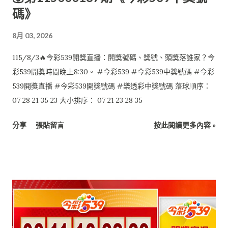
碼》
8月 03, 2026
115/8/3🔥今彩539開獎直播：開獎號碼、獎號、頭獎落誰家？今
彩539開獎時間晚上8:30。 #今彩539 #今彩539中獎號碼 #今彩
539開獎直播 #今彩539開獎號碼 #樂透彩中獎號碼 落球順序：
07 28 21 35 23 大小排序： 07 21 23 28 35
分享
張貼留言
按此閱讀更多內容 »