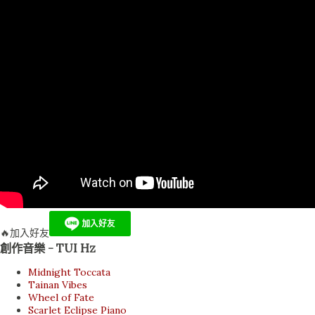
🔥加入好友
創作音樂 - TUI Hz
Midnight Toccata
Tainan Vibes
Wheel of Fate
Scarlet Eclipse Piano