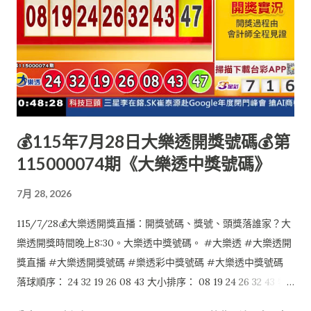
💰115年7月28日大樂透開獎號碼💰第
115000074期《大樂透中獎號碼》
7月 28, 2026
115/7/28💰大樂透開獎直播：開獎號碼、獎號、頭獎落誰家？大
樂透開獎時間晚上8:30。大樂透中獎號碼。 #大樂透 #大樂透開
獎直播 #大樂透開獎號碼 #樂透彩中獎號碼 #大樂透中獎號碼
落球順序： 24 32 19 26 08 43 大小排序： 08 19 24 26 32 43 特
別號：47