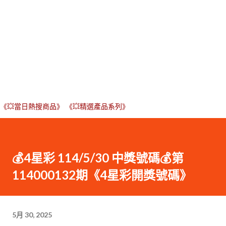
《💥當日熱搜商品》
《💥精選產品系列》
💰4星彩 114/5/30 中獎號碼💰第
114000132期《4星彩開獎號碼》
5月 30, 2025