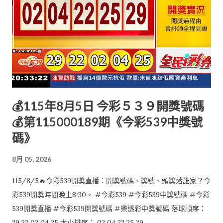
💰115年8月5日 今彩５３９開獎號碼
💰第115000189期《今彩539中獎號
碼》
8月 05, 2026
115/8/5🔥今彩539開獎直播：開獎號碼、獎號、頭獎落誰家？今
彩539開獎時間晚上8:30。 #今彩539 #今彩539中獎號碼 #今彩
539開獎直播 #今彩539開獎號碼 #樂透彩中獎號碼 落球順序：
29 22 02 04 25 大小排序： 02 04 22 25 29