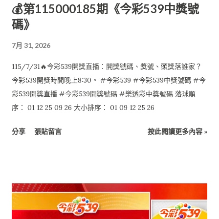
💰第115000185期《今彩539中獎號
碼》
7月 31, 2026
115/7/31🔥今彩539開獎直播：開獎號碼、獎號、頭獎落誰家？
今彩539開獎時間晚上8:30。 #今彩539 #今彩539中獎號碼 #今
彩539開獎直播 #今彩539開獎號碼 #樂透彩中獎號碼 落球順
序： 01 12 25 09 26 大小排序： 01 09 12 25 26
分享
張貼留言
按此閱讀更多內容 »