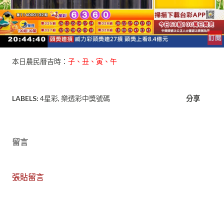
本日農民曆吉時：
子、丑、寅、午
LABELS:
4星彩
樂透彩中獎號碼
分享
留言
張貼留言