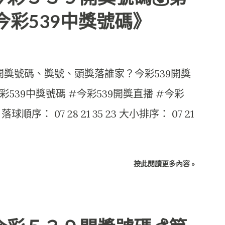
《今彩539中獎號碼》
直播：開獎號碼、獎號、頭獎落誰家？今彩539開獎
今彩539中獎號碼 #今彩539開獎直播 #今彩
序： 07 28 21 35 23 大小排序： 07 21
按此閱讀更多內容 »