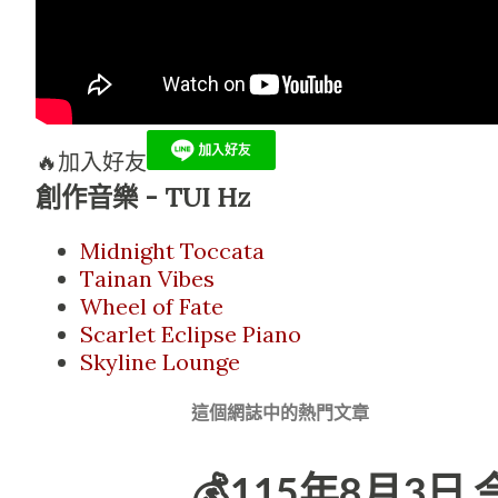
🔥加入好友
創作音樂 - TUI Hz
Midnight Toccata
Tainan Vibes
Wheel of Fate
Scarlet Eclipse Piano
Skyline Lounge
這個網誌中的熱門文章
💰115年8月3