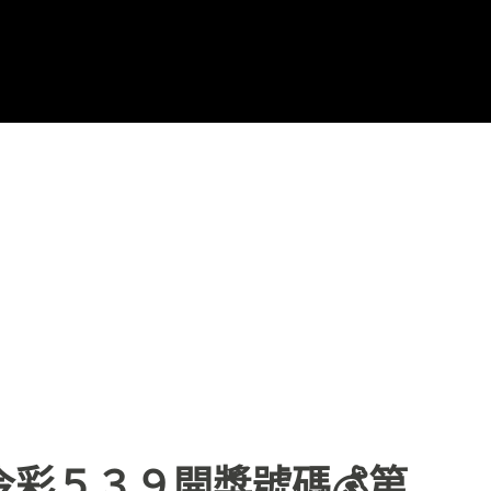
日 今彩５３９開獎號碼💰第