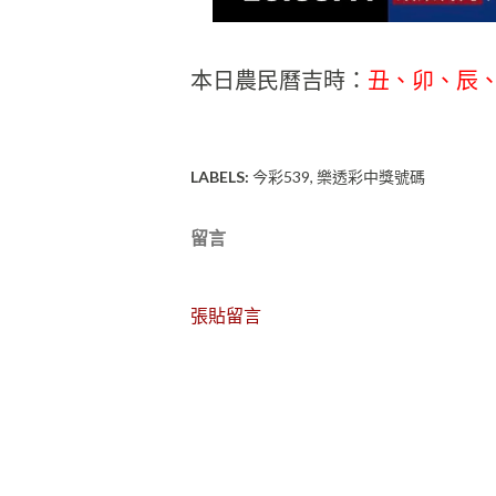
本日農民曆吉時：
丑、卯、辰
LABELS:
今彩539
樂透彩中獎號碼
留言
張貼留言