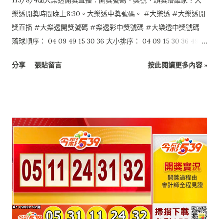
115/8/4💰大樂透開獎直播：開獎號碼、獎號、頭獎落誰家？大
樂透開獎時間晚上8:30。大樂透中獎號碼。 #大樂透 #大樂透開
獎直播 #大樂透開獎號碼 #樂透彩中獎號碼 #大樂透中獎號碼
落球順序： 04 09 49 15 30 36 大小排序： 04 09 15 30 36 49 特
別號：40
分享
張貼留言
按此閱讀更多內容 »