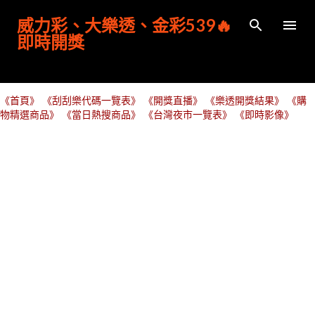
跳到主要內容
威力彩、大樂透、金彩539🔥
即時開獎
《首頁》
《刮刮樂代碼一覽表》
《開獎直播》
《樂透開獎結果》
《購
物精選商品》
《當日熱搜商品》
《台灣夜市一覽表》
《即時影像》