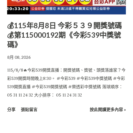
💰115年8月8日 今彩５３９開獎號碼
💰第115000192期《今彩539中獎號
碼》
8月 08, 2026
115/8/8🔥今彩539開獎直播：開獎號碼、獎號、頭獎落誰家？今
彩539開獎時間晚上8:30。 #今彩539 #今彩539中獎號碼 #今彩
539開獎直播 #今彩539開獎號碼 #樂透彩中獎號碼 落球順序：
05 31 11 24 32 大小排序： 05 11 24 31 32
分享
張貼留言
按此閱讀更多內容 »