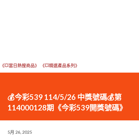
《💥當日熱搜商品》
《💥精選產品系列》
💰今彩539 114/5/26 中獎號碼💰第
114000128期《今彩539開獎號碼》
5月 26, 2025