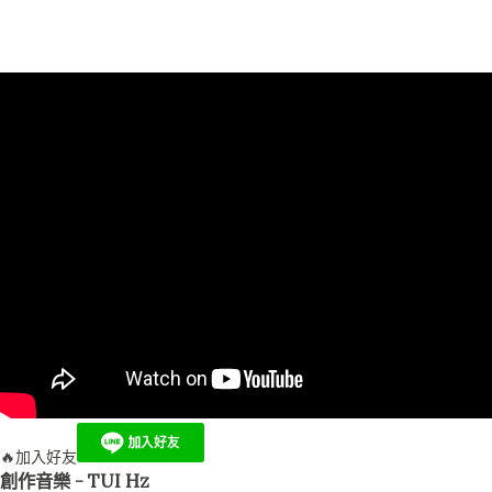
🔥加入好友
創作音樂 - TUI Hz