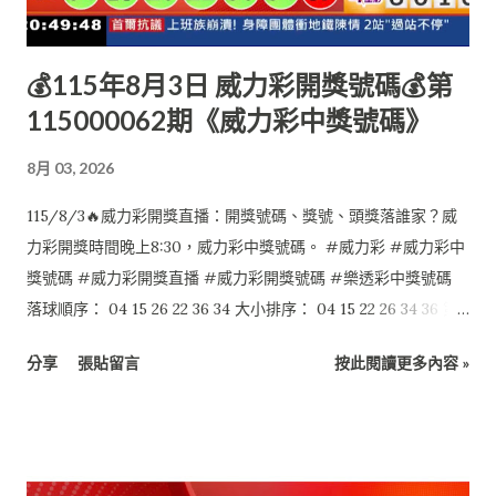
💰115年8月3日 威力彩開獎號碼💰第
115000062期《威力彩中獎號碼》
8月 03, 2026
115/8/3🔥威力彩開獎直播：開獎號碼、獎號、頭獎落誰家？威
力彩開獎時間晚上8:30，威力彩中獎號碼。 #威力彩 #威力彩中
獎號碼 #威力彩開獎直播 #威力彩開獎號碼 #樂透彩中獎號碼
落球順序： 04 15 26 22 36 34 大小排序： 04 15 22 26 34 36 第
二區：07
分享
張貼留言
按此閱讀更多內容 »