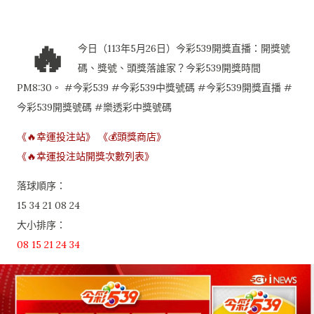
🔥
今日（113年5月26日）今彩539開獎直播：開獎號
碼、獎號、頭獎落誰家？今彩539開獎時間
PM8:30。 #今彩539 #今彩539中獎號碼 #今彩539開獎直播 #
今彩539開獎號碼 #樂透彩中獎號碼
《🔥幸運投注站》
《💰頭獎商店》
《🔥幸運投注站開獎次數列表》
落球順序：
15 34 21 08 24
大小排序：
08 15 21 24 34