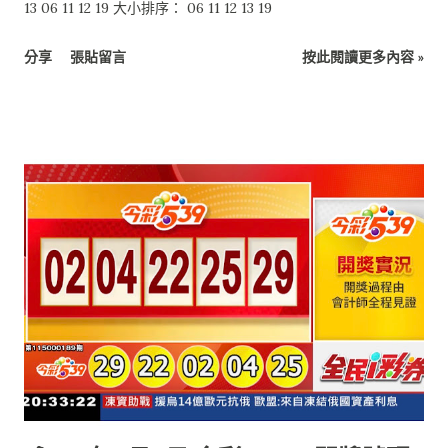
13 06 11 12 19 大小排序： 06 11 12 13 19
分享
張貼留言
按此閱讀更多內容 »