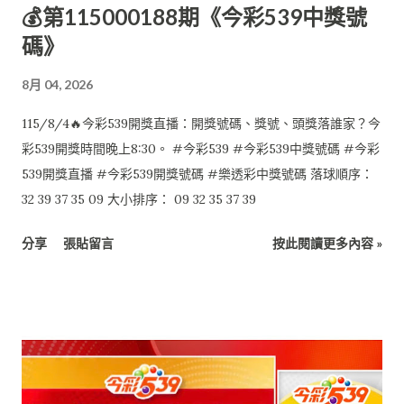
💰第115000188期《今彩539中獎號
碼》
8月 04, 2026
115/8/4🔥今彩539開獎直播：開獎號碼、獎號、頭獎落誰家？今
彩539開獎時間晚上8:30。 #今彩539 #今彩539中獎號碼 #今彩
539開獎直播 #今彩539開獎號碼 #樂透彩中獎號碼 落球順序：
32 39 37 35 09 大小排序： 09 32 35 37 39
分享
張貼留言
按此閱讀更多內容 »