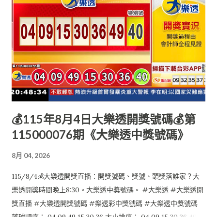
💰115年8月4日大樂透開獎號碼💰第
115000076期《大樂透中獎號碼》
8月 04, 2026
115/8/4💰大樂透開獎直播：開獎號碼、獎號、頭獎落誰家？大
樂透開獎時間晚上8:30。大樂透中獎號碼。 #大樂透 #大樂透開
獎直播 #大樂透開獎號碼 #樂透彩中獎號碼 #大樂透中獎號碼
落球順序： 04 09 49 15 30 36 大小排序： 04 09 15 30 36 49 特