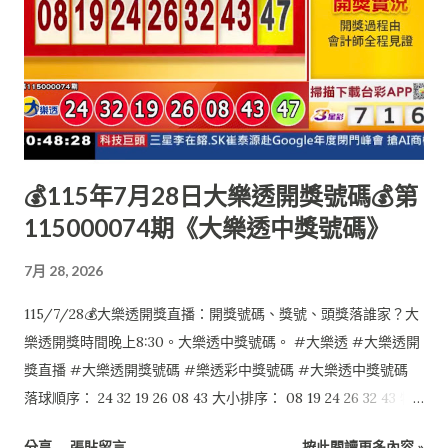
💰115年7月28日大樂透開獎號碼💰第
115000074期《大樂透中獎號碼》
7月 28, 2026
115/7/28💰大樂透開獎直播：開獎號碼、獎號、頭獎落誰家？大
樂透開獎時間晚上8:30。大樂透中獎號碼。 #大樂透 #大樂透開
獎直播 #大樂透開獎號碼 #樂透彩中獎號碼 #大樂透中獎號碼
落球順序： 24 32 19 26 08 43 大小排序： 08 19 24 26 32 43 特
別號：47
分享
張貼留言
按此閱讀更多內容 »