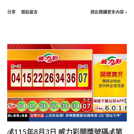
號：31
分享
張貼留言
按此閱讀更多內容 »
💰115年8月3日 威力彩開獎號碼💰第