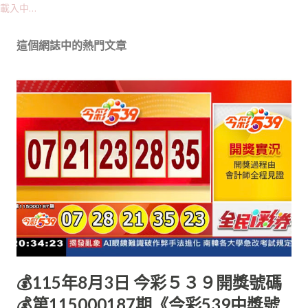
載入中…
這個網誌中的熱門文章
💰115年8月3日 今彩５３９開獎號碼
💰第115000187期《今彩539中獎號