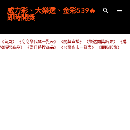
跳到主要內容
威力彩、大樂透、金彩539🔥
即時開獎
《首頁》
《刮刮樂代碼一覽表》
《開獎直播》
《樂透開獎結果》
《購
物精選商品》
《當日熱搜商品》
《台灣夜市一覽表》
《即時影像》