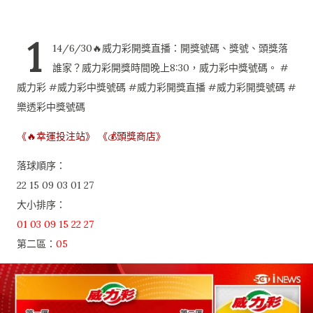
1
14/6/30🔥威力彩開獎直播：開獎號碼、獎號、頭獎落
誰家？威力彩開獎時間晚上8:30，威力彩中獎號碼。 #
威力彩 #威力彩中獎號碼 #威力彩開獎直播 #威力彩開獎號碼 #
樂透彩中獎號碼
《🔥幸運投注站》
《💰頭獎商店》
落球順序：
22 15 09 03 01 27
大小排序：
01 03 09 15 22 27
第二區：
05