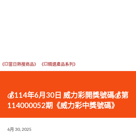
《💥當日熱搜商品》
《💥精選產品系列》
💰114年6月30日 威力彩開獎號碼💰第
114000052期《威力彩中獎號碼》
6月 30, 2025