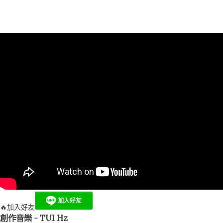
🔥加入好友
創作音樂 - TUI Hz