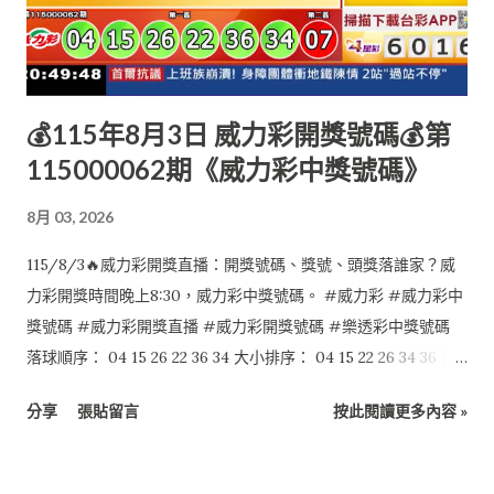
💰115年8月3日 威力彩開獎號碼💰第
115000062期《威力彩中獎號碼》
8月 03, 2026
115/8/3🔥威力彩開獎直播：開獎號碼、獎號、頭獎落誰家？威
力彩開獎時間晚上8:30，威力彩中獎號碼。 #威力彩 #威力彩中
獎號碼 #威力彩開獎直播 #威力彩開獎號碼 #樂透彩中獎號碼
落球順序： 04 15 26 22 36 34 大小排序： 04 15 22 26 34 36 第
二區：07
分享
張貼留言
按此閱讀更多內容 »