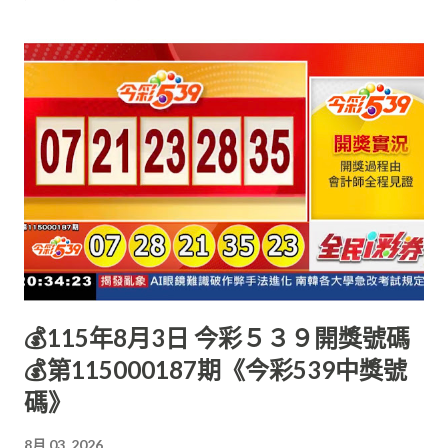
💰115年8月3日 今彩５３９開獎號碼
💰第115000187期《今彩539中獎號
碼》
8月 03, 2026