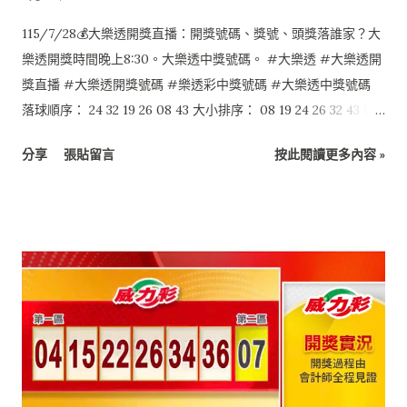
115/7/28💰大樂透開獎直播：開獎號碼、獎號、頭獎落誰家？大
樂透開獎時間晚上8:30。大樂透中獎號碼。 #大樂透 #大樂透開
獎直播 #大樂透開獎號碼 #樂透彩中獎號碼 #大樂透中獎號碼
落球順序： 24 32 19 26 08 43 大小排序： 08 19 24 26 32 43 特
別號：47
分享
張貼留言
按此閱讀更多內容 »