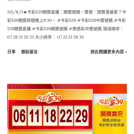
115/8/3🔥今彩539開獎直播：開獎號碼、獎號、頭獎落誰家？今
彩539開獎時間晚上8:30。 #今彩539 #今彩539中獎號碼 #今彩
539開獎直播 #今彩539開獎號碼 #樂透彩中獎號碼 落球順序：
07 28 21 35 23 大小排序： 07 21 23 28 35
分享
張貼留言
按此閱讀更多內容 »