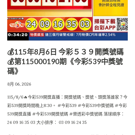
💰115年8月6日 今彩５３９開獎號碼
💰第115000190期《今彩539中獎號
碼》
8月 06, 2026
115/8/6🔥今彩539開獎直播：開獎號碼、獎號、頭獎落誰家？今
彩539開獎時間晚上8:30。 #今彩539 #今彩539中獎號碼 #今彩
539開獎直播 #今彩539開獎號碼 #樂透彩中獎號碼 落球順序：
24 09 16 35 03 大小排序： 03 09 16 24 35