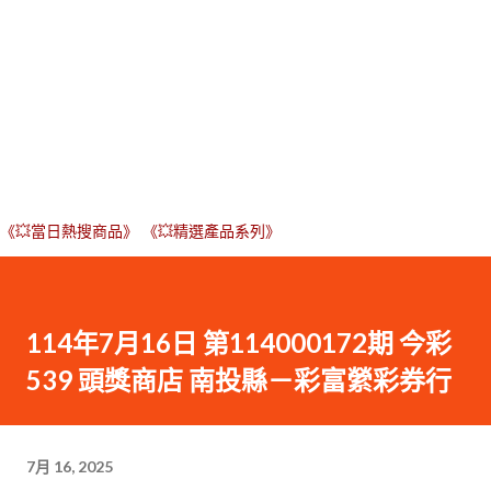
《💥當日熱搜商品》
《💥精選產品系列》
114年7月16日 第114000172期 今彩
539 頭獎商店 南投縣－彩富縈彩券行
7月 16, 2025