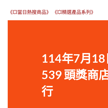
《💥當日熱搜商品》
《💥精選產品系列》
114年7月18
539 頭獎
行