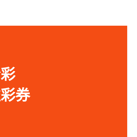
今彩
益彩券