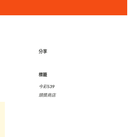
分享
標籤
今彩539
頭獎商店