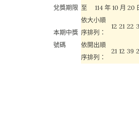
兌獎期限
至
114 年 10 月 20
依大小順
12
21
22
本期中獎
序排列：
號碼
依開出順
21
12
39
序排列：