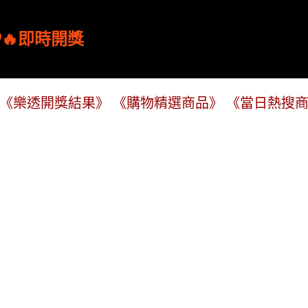
跳到主要內容
🔥即時開獎
《樂透開獎結果》
《購物精選商品》
《當日熱搜