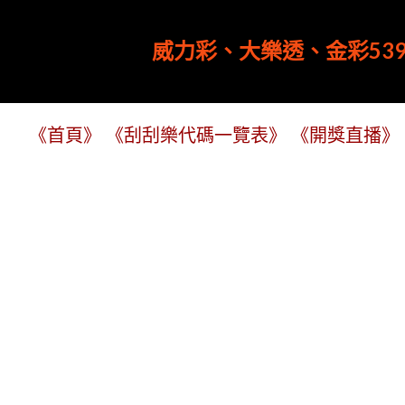
威力彩、大樂透、金彩539
《首頁》
《刮刮樂代碼一覽表》
《開獎直播》