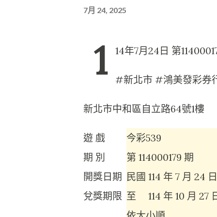
7月 24, 2025
1
14年7月24日 第1140
#新北市 #鴻美發彩券行
新北市中和區自立路64號1樓
遊 戲
今彩539
期 別
第
114000179
期
開獎日期
民國
114 年 7 月 24 
兌獎期限
至
114 年 10 月 27
依大小順