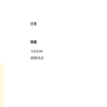
分享
標籤
今彩539
頭獎商店