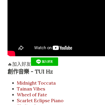
🔥加入好友
創作音樂 - TUI Hz
Midnight Toccata
Tainan Vibes
Wheel of Fate
Scarlet Eclipse Piano