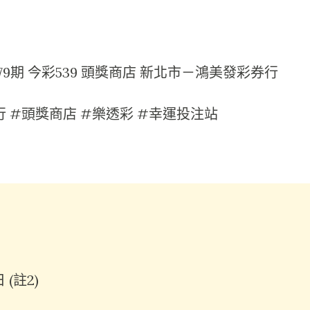
00179期 今彩539 頭獎商店 新北市－鴻美發彩券行
 #頭獎商店 #樂透彩 #幸運投注站
日
 日
(註2)