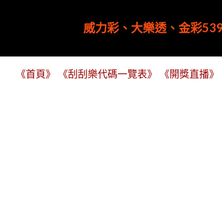
威力彩、大樂透、金彩539
《首頁》
《刮刮樂代碼一覽表》
《開獎直播》