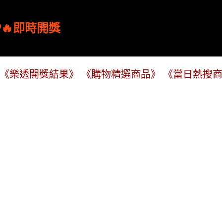
跳到主要內容
🔥即時開獎
《樂透開獎結果》
《購物精選商品》
《當日熱搜