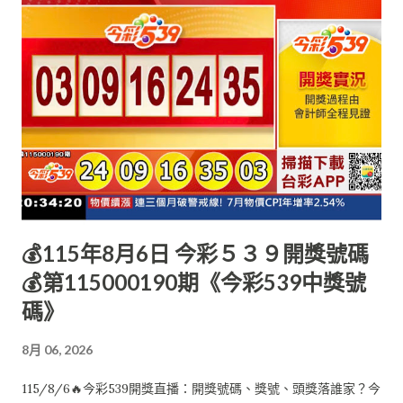
💰115年8月6日 今彩５３９開獎號碼
💰第115000190期《今彩539中獎號
碼》
8月 06, 2026
115/8/6🔥今彩539開獎直播：開獎號碼、獎號、頭獎落誰家？今