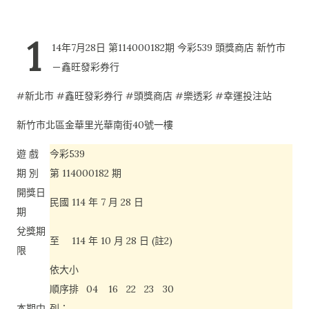
1
14年7月28日 第114000182期 今彩539 頭獎商店 新竹市
－鑫旺發彩券行
#新北市 #鑫旺發彩券行 #頭獎商店 #樂透彩 #幸運投注站
新竹市北區金華里光華南街40號一樓
遊 戲
今彩539
期 別
第
114000182
期
開獎日
民國
114 年 7 月 28 日
期
兌獎期
至
114 年 10 月 28 日
(註2)
限
依大小
順序排
04
16
22
23
30
本期中
列：