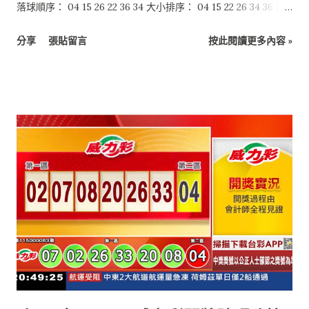
落球順序： 04 15 26 22 36 34 大小排序： 04 15 22 26 34 36 第
二區：07
分享
張貼留言
按此閱讀更多內容 »