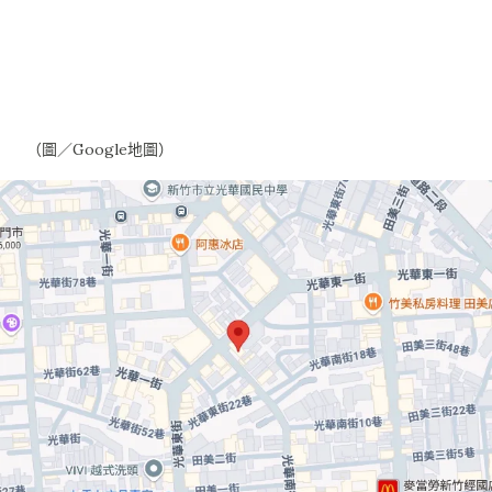
（圖／Google地圖）