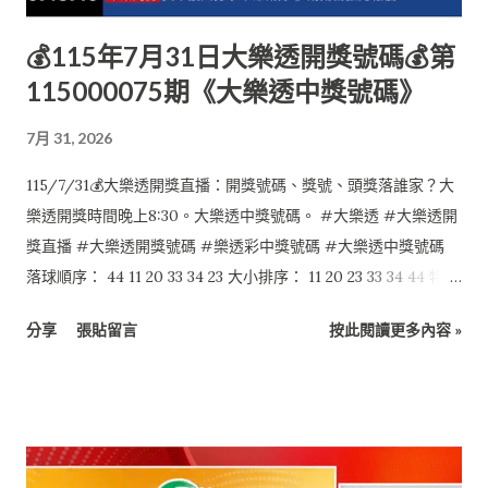
💰115年7月31日大樂透開獎號碼💰第
115000075期《大樂透中獎號碼》
7月 31, 2026
115/7/31💰大樂透開獎直播：開獎號碼、獎號、頭獎落誰家？大
樂透開獎時間晚上8:30。大樂透中獎號碼。 #大樂透 #大樂透開
獎直播 #大樂透開獎號碼 #樂透彩中獎號碼 #大樂透中獎號碼
落球順序： 44 11 20 33 34 23 大小排序： 11 20 23 33 34 44 特別
號：10
分享
張貼留言
按此閱讀更多內容 »