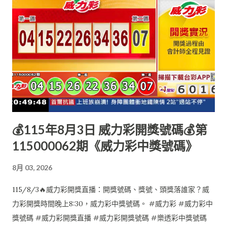
💰115年8月3日 威力彩開獎號碼💰第
115000062期《威力彩中獎號碼》
8月 03, 2026
115/8/3🔥威力彩開獎直播：開獎號碼、獎號、頭獎落誰家？威
力彩開獎時間晚上8:30，威力彩中獎號碼。 #威力彩 #威力彩中
獎號碼 #威力彩開獎直播 #威力彩開獎號碼 #樂透彩中獎號碼