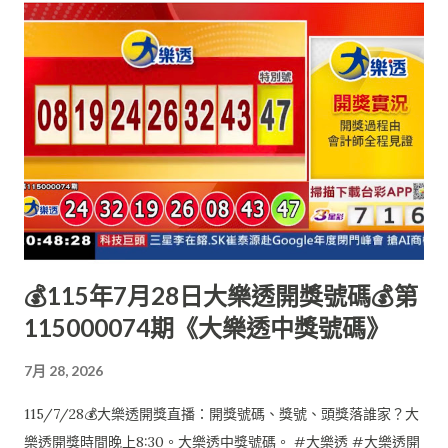
💰115年7月28日大樂透開獎號碼💰第
115000074期《大樂透中獎號碼》
7月 28, 2026
115/7/28💰大樂透開獎直播：開獎號碼、獎號、頭獎落誰家？大
樂透開獎時間晚上8:30。大樂透中獎號碼。 #大樂透 #大樂透開