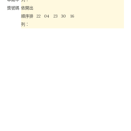
獎號碼
依開出
順序排
22
04
23
30
16
列：