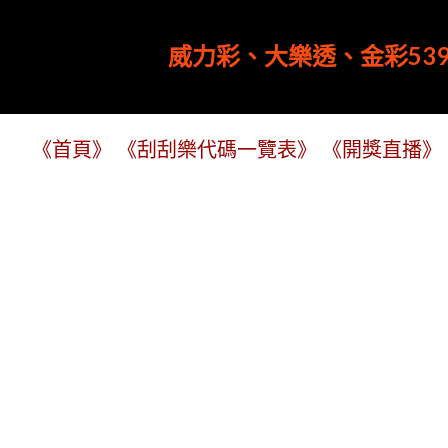
威力彩、大樂透、金彩539
《首頁》
《刮刮樂代碼一覽表》
《開獎直播》