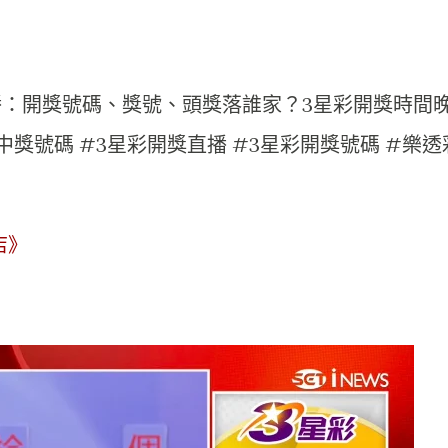
開獎直播：開獎號碼、獎號、頭獎落誰家？3星彩開獎時間
星彩中獎號碼 #3星彩開獎直播 #3星彩開獎號碼 #樂透
店》