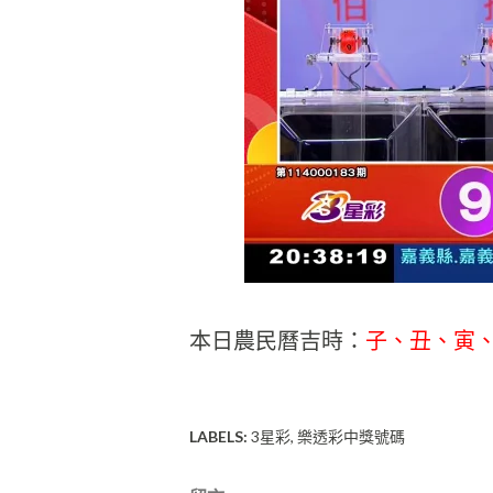
本日農民曆吉時：
子、丑、寅
LABELS:
3星彩
樂透彩中獎號碼