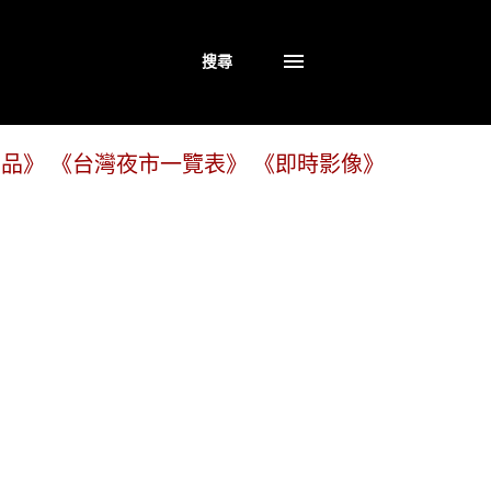
搜尋
商品》
《台灣夜市一覽表》
《即時影像》