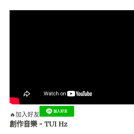
🔥加入好友
創作音樂 - TUI Hz