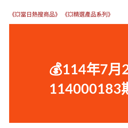
《💥當日熱搜商品》
《💥精選產品系列》
💰114年7
1140001