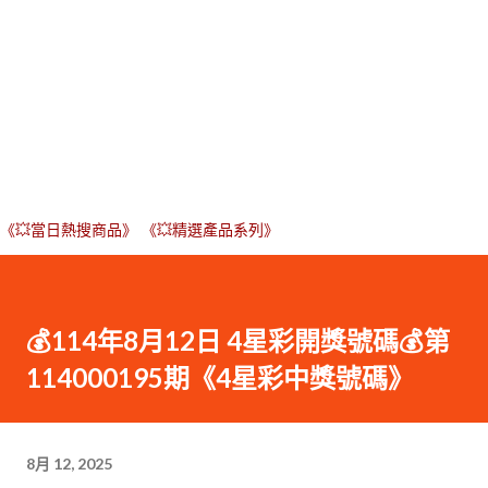
《💥當日熱搜商品》
《💥精選產品系列》
💰114年8月12日 4星彩開獎號碼💰第
114000195期《4星彩中獎號碼》
8月 12, 2025