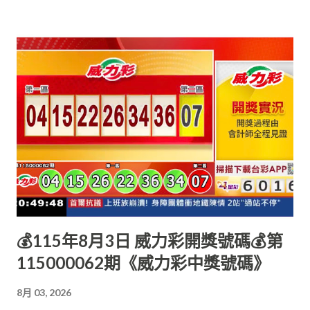
💰115年8月3日 威力彩開獎號碼💰第
115000062期《威力彩中獎號碼》
8月 03, 2026