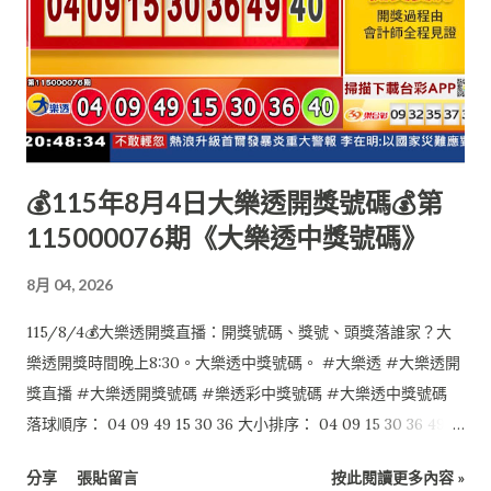
💰115年8月4日大樂透開獎號碼💰第
115000076期《大樂透中獎號碼》
8月 04, 2026
115/8/4💰大樂透開獎直播：開獎號碼、獎號、頭獎落誰家？大
樂透開獎時間晚上8:30。大樂透中獎號碼。 #大樂透 #大樂透開
獎直播 #大樂透開獎號碼 #樂透彩中獎號碼 #大樂透中獎號碼
落球順序： 04 09 49 15 30 36 大小排序： 04 09 15 30 36 49 特
別號：40
分享
張貼留言
按此閱讀更多內容 »