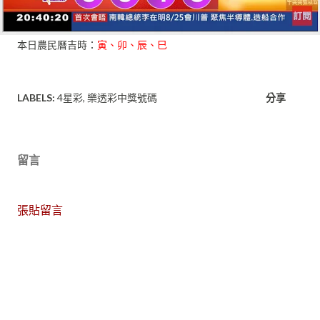
本日農民曆吉時：
寅、卯、辰、巳
LABELS:
4星彩
樂透彩中獎號碼
分享
留言
張貼留言