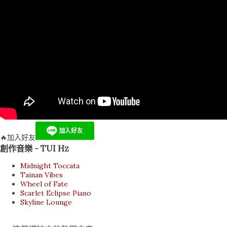
🔥加入好友
創作音樂 - TUI Hz
Midnight Toccata
Tainan Vibes
Wheel of Fate
Scarlet Eclipse Piano
Skyline Lounge