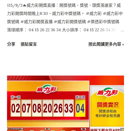
115/8/3🔥威力彩開獎直播：開獎號碼、獎號、頭獎落誰家？威
力彩開獎時間晚上8:30，威力彩中獎號碼。 #威力彩 #威力彩中
獎號碼 #威力彩開獎直播 #威力彩開獎號碼 #樂透彩中獎號碼
落球順序： 04 15 26 22 36 34 大小排序： 04 15 22 26 34 36 第
二區：07
分享
張貼留言
按此閱讀更多內容 »