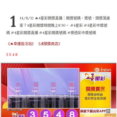
1
14/8/12 🔥4星彩開獎直播：開獎號碼、獎號、頭獎落誰
家？4星彩開獎時間晚上8:30。 #4星彩 #4星彩中獎號
碼 #4星彩開獎直播 #4星彩開獎號碼 #樂透彩中獎號碼
《🔥幸運投注站》
《💰頭獎商店》
3 5 4 8