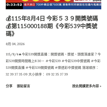
💰115年8月4日 今彩５３９開獎號碼
💰第115000188期《今彩539中獎號
碼》
8月 04, 2026
115/8/4🔥今彩539開獎直播：開獎號碼、獎號、頭獎落誰家？今
彩539開獎時間晚上8:30。 #今彩539 #今彩539中獎號碼 #今彩
539開獎直播 #今彩539開獎號碼 #樂透彩中獎號碼 落球順序：
32 39 37 35 09 大小排序： 09 32 35 37 39
分享
張貼留言
按此閱讀更多內容 »