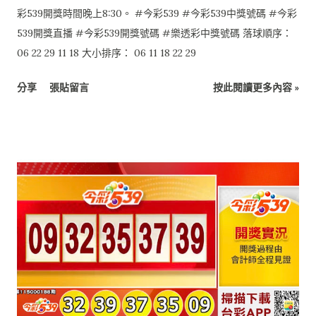
彩539開獎時間晚上8:30。 #今彩539 #今彩539中獎號碼 #今彩
539開獎直播 #今彩539開獎號碼 #樂透彩中獎號碼 落球順序：
06 22 29 11 18 大小排序： 06 11 18 22 29
分享
張貼留言
按此閱讀更多內容 »