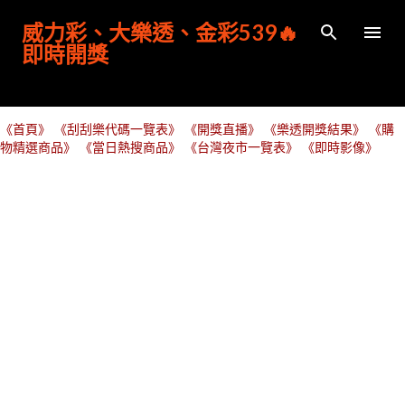
跳到主要內容
威力彩、大樂透、金彩539🔥
即時開獎
《首頁》
《刮刮樂代碼一覽表》
《開獎直播》
《樂透開獎結果》
《購
物精選商品》
《當日熱搜商品》
《台灣夜市一覽表》
《即時影像》