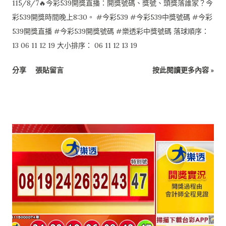
115/8/7🔥今彩539開獎直播：開獎號碼、獎號、頭獎落誰家？今
彩539開獎時間晚上8:30。 #今彩539 #今彩539中獎號碼 #今彩
539開獎直播 #今彩539開獎號碼 #樂透彩中獎號碼 落球順序：
13 06 11 12 19 大小排序： 06 11 12 13 19
分享
張貼留言
按此閱讀更多內容 »