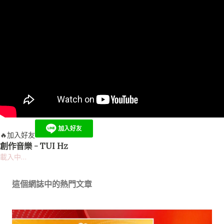
🔥加入好友
創作音樂 - TUI Hz
載入中…
這個網誌中的熱門文章