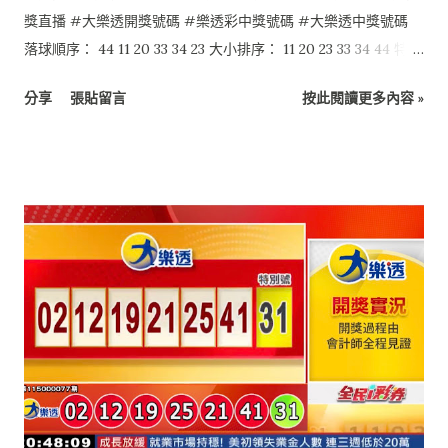
獎直播 #大樂透開獎號碼 #樂透彩中獎號碼 #大樂透中獎號碼
落球順序： 44 11 20 33 34 23 大小排序： 11 20 23 33 34 44 特別
號：10
分享
張貼留言
按此閱讀更多內容 »