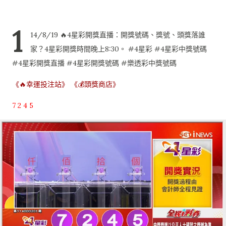
1
14/8/19 🔥4星彩開獎直播：開獎號碼、獎號、頭獎落誰
家？4星彩開獎時間晚上8:30。 #4星彩 #4星彩中獎號碼
#4星彩開獎直播 #4星彩開獎號碼 #樂透彩中獎號碼
《🔥幸運投注站》
《💰頭獎商店》
7 2 4 5