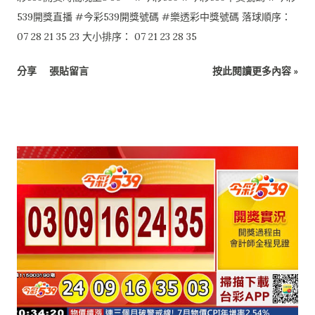
539開獎直播 #今彩539開獎號碼 #樂透彩中獎號碼 落球順序：
07 28 21 35 23 大小排序： 07 21 23 28 35
分享
張貼留言
按此閱讀更多內容 »