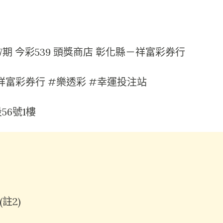
0187期 今彩539 頭獎商店 彰化縣－祥富彩券行
祥富彩券行 #樂透彩 #幸運投注站
6號1樓
(註2)