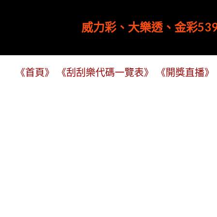
威力彩、大樂透、金彩539
《首頁》
《刮刮樂代碼一覽表》
《開獎直播》