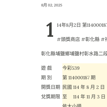
8月 02, 2025
1
14年8月2日 第11400
#頭獎商店 #彰化縣 #
彰化縣埔鹽鄉埔鹽村彰水路二段5
遊 戲
今彩539
期 別
第
114000187
期
開獎日期
民國
114 年 8 月 2 日
兌獎期限
至
114 年 11 月 3 日
依大小順