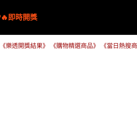
跳到主要內容
🔥即時開獎
《樂透開獎結果》
《購物精選商品》
《當日熱搜