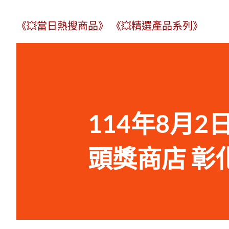
《💥當日熱搜商品》
《💥精選產品系列》
114年8月2日
頭獎商店 彰