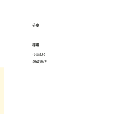
分享
標籤
今彩539
頭獎商店