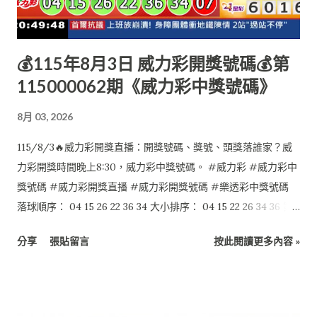
💰115年8月3日 威力彩開獎號碼💰第
115000062期《威力彩中獎號碼》
8月 03, 2026
115/8/3🔥威力彩開獎直播：開獎號碼、獎號、頭獎落誰家？威
力彩開獎時間晚上8:30，威力彩中獎號碼。 #威力彩 #威力彩中
獎號碼 #威力彩開獎直播 #威力彩開獎號碼 #樂透彩中獎號碼
落球順序： 04 15 26 22 36 34 大小排序： 04 15 22 26 34 36 第
二區：07
分享
張貼留言
按此閱讀更多內容 »