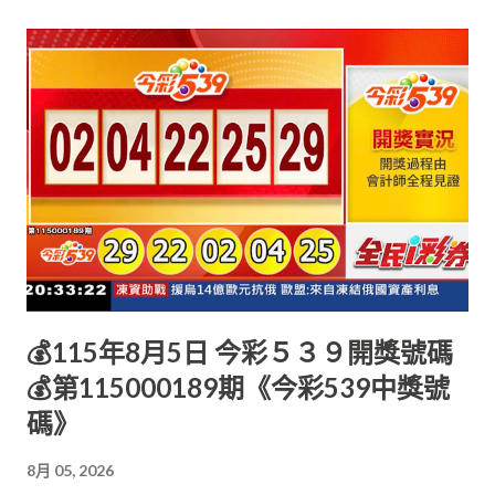
💰115年8月5日 今彩５３９開獎號碼
💰第115000189期《今彩539中獎號
碼》
8月 05, 2026