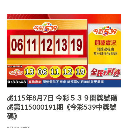
💰115年8月7日 今彩５３９開獎號碼
💰第115000191期《今彩539中獎號
碼》