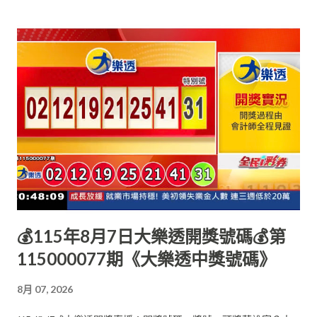
💰115年8月7日大樂透開獎號碼💰第
115000077期《大樂透中獎號碼》
8月 07, 2026