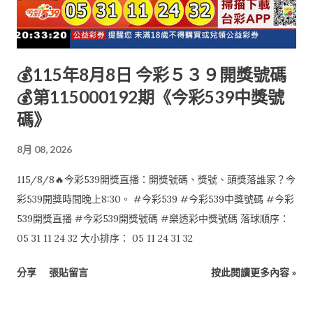
💰115年8月8日 今彩５３９開獎號碼
💰第115000192期《今彩539中獎號
碼》
8月 08, 2026
115/8/8🔥今彩539開獎直播：開獎號碼、獎號、頭獎落誰家？今
彩539開獎時間晚上8:30。 #今彩539 #今彩539中獎號碼 #今彩
539開獎直播 #今彩539開獎號碼 #樂透彩中獎號碼 落球順序：
05 31 11 24 32 大小排序： 05 11 24 31 32
分享
張貼留言
按此閱讀更多內容 »