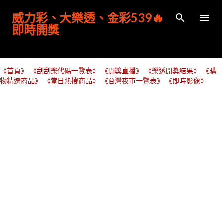
跳到主要內容
威力彩、大樂透、金彩539🔥
即時開獎
《首頁》
《刮刮樂代碼一覽表》
《開獎直播》
《樂透開獎結果》
《購
物精選商品》
《當日熱搜商品》
《台灣夜市一覽表》
《即時影像》