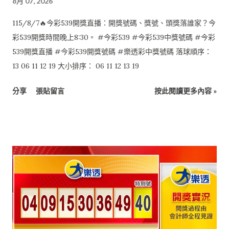
8月 07, 2026
115/8/7🔥今彩539開獎直播：開獎號碼、獎號、頭獎落誰家？今
彩539開獎時間晚上8:30。 #今彩539 #今彩539中獎號碼 #今彩
539開獎直播 #今彩539開獎號碼 #樂透彩中獎號碼 落球順序：
13 06 11 12 19 大小排序： 06 11 12 13 19
分享
張貼留言
按此閱讀更多內容 »