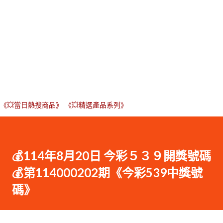
《💥當日熱搜商品》
《💥精選產品系列》
💰114年8月20日 今彩５３９開獎號碼
💰第114000202期《今彩539中獎號
碼》