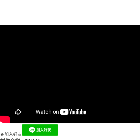
🔥加入好友