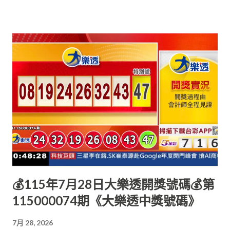
💰115年7月28日大樂透開獎號碼💰第
115000074期《大樂透中獎號碼》
7月 28, 2026