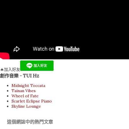
🔥加入好友
創作音樂 - TUI Hz
Midnight Toccata
Tainan Vibes
Wheel of Fate
Scarlet Eclipse Piano
Skyline Lounge
這個網誌中的熱門文章