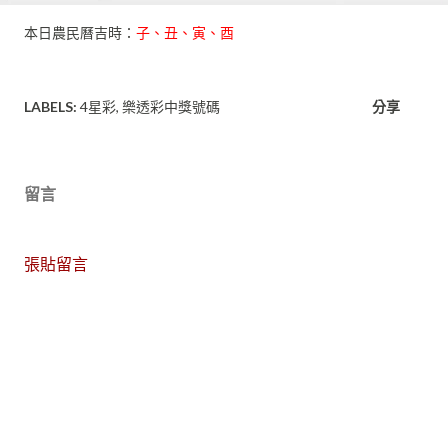
本日農民曆吉時：
子、丑、寅、酉
LABELS:
4星彩
樂透彩中獎號碼
分享
留言
張貼留言