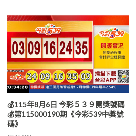
💰115年8月6日 今彩５３９開獎號碼
💰第115000190期《今彩539中獎號
碼》