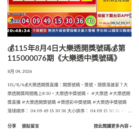
💰115年8月4日大樂透開獎號碼💰第
115000076期《大樂透中獎號碼》
8月 04, 2026
115/8/4💰大樂透開獎直播：開獎號碼、獎號、頭獎落誰家？大
樂透開獎時間晚上8:30。大樂透中獎號碼。 #大樂透 #大樂透開
獎直播 #大樂透開獎號碼 #樂透彩中獎號碼 #大樂透中獎號碼
落球順序： 04 09 49 15 30 36 大小排序： 04 09 15 30 36 49 特
別號：40
分享
張貼留言
按此閱讀更多內容 »