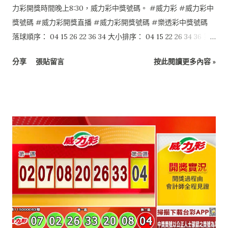
力彩開獎時間晚上8:30，威力彩中獎號碼。 #威力彩 #威力彩中
獎號碼 #威力彩開獎直播 #威力彩開獎號碼 #樂透彩中獎號碼
落球順序： 04 15 26 22 36 34 大小排序： 04 15 22 26 34 36 第
二區：07
分享
張貼留言
按此閱讀更多內容 »