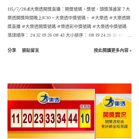
115/7/28💰大樂透開獎直播：開獎號碼、獎號、頭獎落誰家？大
樂透開獎時間晚上8:30。大樂透中獎號碼。 #大樂透 #大樂透開
獎直播 #大樂透開獎號碼 #樂透彩中獎號碼 #大樂透中獎號碼
落球順序： 24 32 19 26 08 43 大小排序： 08 19 24 26 32 43 特
別號：47
分享
張貼留言
按此閱讀更多內容 »