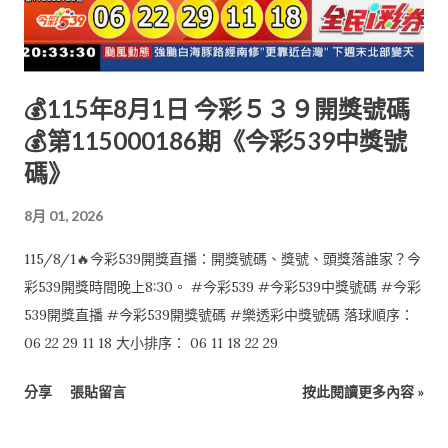
💰115年8月1日 今彩５３９開獎號碼
💰第115000186期《今彩539中獎號
碼》
8月 01, 2026
115/8/1🔥今彩539開獎直播：開獎號碼、獎號、頭獎落誰家？今
彩539開獎時間晚上8:30。 #今彩539 #今彩539中獎號碼 #今彩
539開獎直播 #今彩539開獎號碼 #樂透彩中獎號碼 落球順序：
06 22 29 11 18 大小排序： 06 11 18 22 29
分享
張貼留言
按此閱讀更多內容 »