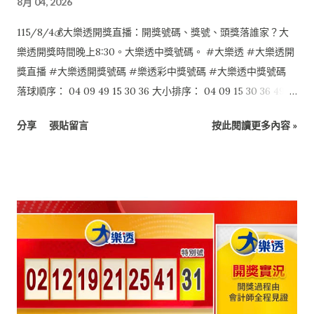
8月 04, 2026
115/8/4💰大樂透開獎直播：開獎號碼、獎號、頭獎落誰家？大
樂透開獎時間晚上8:30。大樂透中獎號碼。 #大樂透 #大樂透開
獎直播 #大樂透開獎號碼 #樂透彩中獎號碼 #大樂透中獎號碼
落球順序： 04 09 49 15 30 36 大小排序： 04 09 15 30 36 49 特
別號：40
分享
張貼留言
按此閱讀更多內容 »