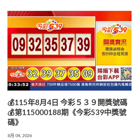
💰115年8月4日 今彩５３９開獎號碼
💰第115000188期《今彩539中獎號
碼》
8月 04, 2026