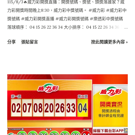
115/8/3🔥威力彩開獎直播：開獎號碼、獎號、頭獎落誰家？威
力彩開獎時間晚上8:30，威力彩中獎號碼。 #威力彩 #威力彩中
獎號碼 #威力彩開獎直播 #威力彩開獎號碼 #樂透彩中獎號碼
落球順序： 04 15 26 22 36 34 大小排序： 04 15 22 26 34 36 第
二區：07
分享
張貼留言
按此閱讀更多內容 »