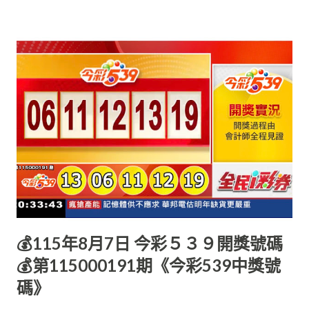
💰115年8月7日 今彩５３９開獎號碼
💰第115000191期《今彩539中獎號
碼》