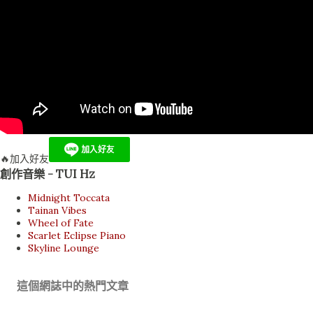
🔥加入好友
創作音樂 - TUI Hz
Midnight Toccata
Tainan Vibes
Wheel of Fate
Scarlet Eclipse Piano
Skyline Lounge
這個網誌中的熱門文章