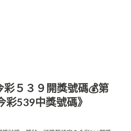
日 今彩５３９開獎號碼💰第
《今彩539中獎號碼》