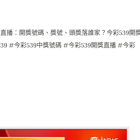
39開獎直播：開獎號碼、獎號、頭獎落誰家？今彩539開
539 #今彩539中獎號碼 #今彩539開獎直播 #今彩