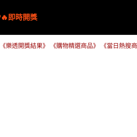
跳到主要內容
🔥即時開獎
《樂透開獎結果》
《購物精選商品》
《當日熱搜