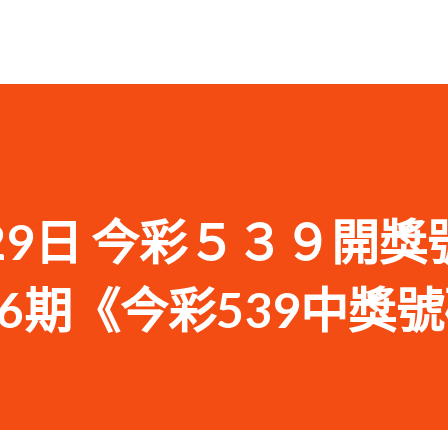
月29日 今彩５３９開獎
236期《今彩539中獎