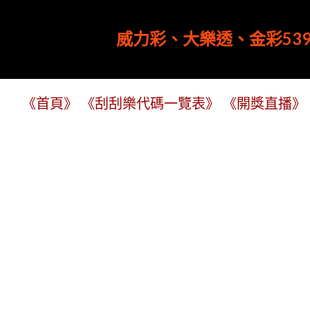
威力彩、大樂透、金彩539
《首頁》
《刮刮樂代碼一覽表》
《開獎直播》