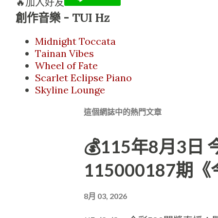
🔥加入好友
創作音樂 - TUI Hz
Midnight Toccata
Tainan Vibes
Wheel of Fate
Scarlet Eclipse Piano
Skyline Lounge
這個網誌中的熱門文章
💰115年8月3
115000187期
8月 03, 2026