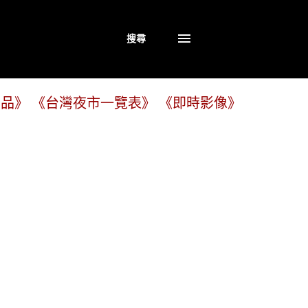
搜尋
商品》
《台灣夜市一覽表》
《即時影像》