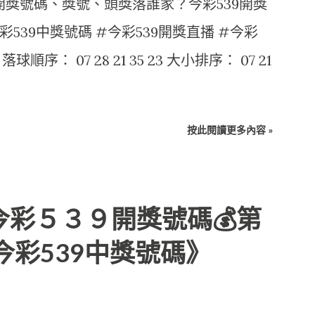
直播：開獎號碼、獎號、頭獎落誰家？今彩539開獎
今彩539中獎號碼 #今彩539開獎直播 #今彩
序： 07 28 21 35 23 大小排序： 07 21
按此閱讀更多內容 »
日 今彩５３９開獎號碼💰第
《今彩539中獎號碼》