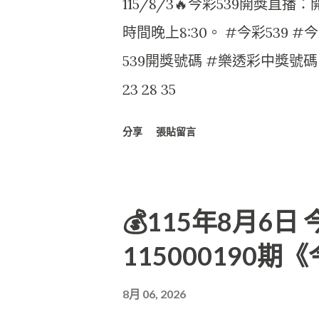
115/8/3🔥今彩539開獎
時間晚上8:30。 #今彩539 #
539開獎號碼 #樂透彩中獎號碼 落球順
23 28 35
分享
張貼留言
💰115年8月6
115000190期
8月 06, 2026