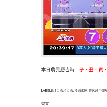
本日農民曆吉時：
子、丑、寅
LABELS:
3星彩
4星彩
今彩539
樂透彩中獎
留言