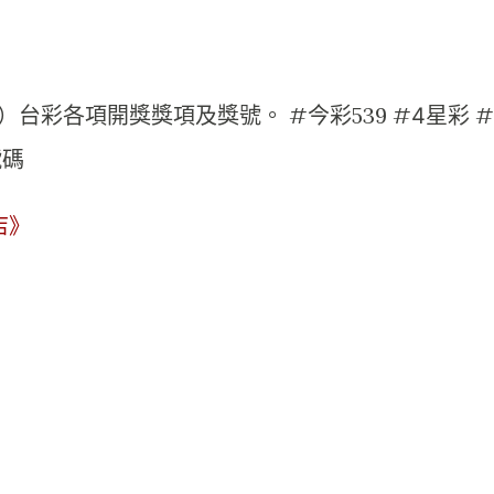
日）台彩各項開獎獎項及獎號。 #今彩539 #
#
4星彩
號碼
店》