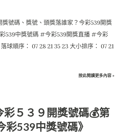
直播：開獎號碼、獎號、頭獎落誰家？今彩539開獎
今彩539中獎號碼 #今彩539開獎直播 #今彩
序： 07 28 21 35 23 大小排序： 07 21
按此閱讀更多內容 »
日 今彩５３９開獎號碼💰第
《今彩539中獎號碼》