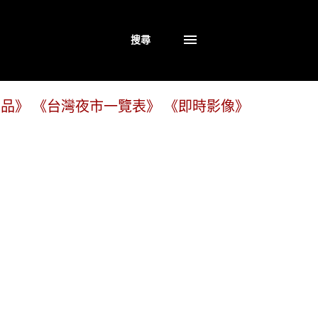
搜尋
商品》
《台灣夜市一覽表》
《即時影像》