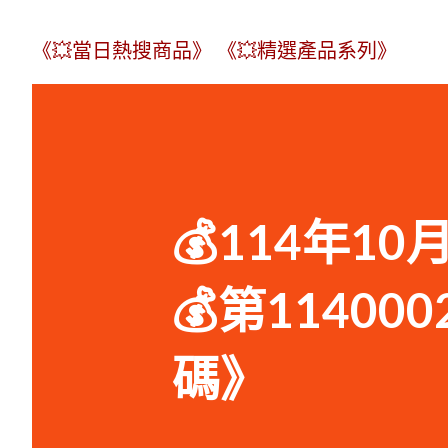
《💥當日熱搜商品》
《💥精選產品系列》
💰114年1
💰第1140
碼》