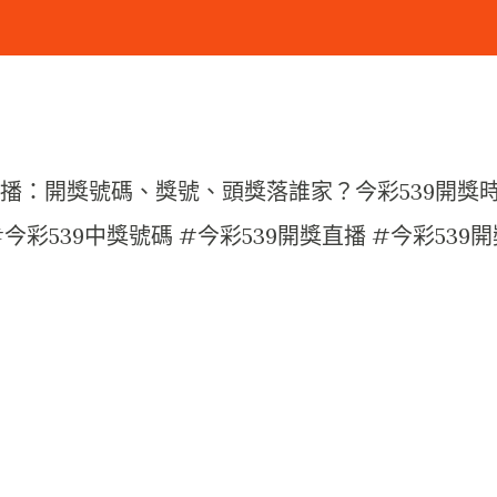
9開獎直播：開獎號碼、獎號、頭獎落誰家？今彩539開獎
 #今彩539中獎號碼 #今彩539開獎直播 #今彩539