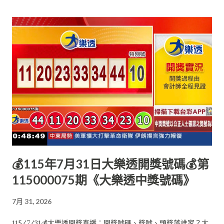
💰115年7月31日大樂透開獎號碼💰第
115000075期《大樂透中獎號碼》
7月 31, 2026
115/7/31💰大樂透開獎直播：開獎號碼、獎號、頭獎落誰家？大