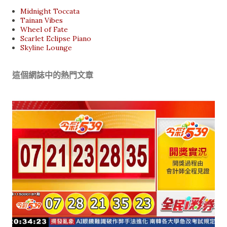
Midnight Toccata
Tainan Vibes
Wheel of Fate
Scarlet Eclipse Piano
Skyline Lounge
這個網誌中的熱門文章