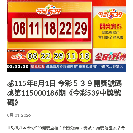
💰115年8月1日 今彩５３９開獎號碼
💰第115000186期《今彩539中獎號
碼》
8月 01, 2026
115/8/1🔥今彩539開獎直播：開獎號碼、獎號、頭獎落誰家？今