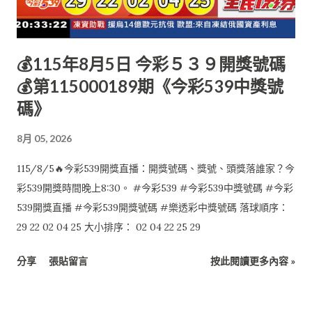
💰115年8月5日 今彩５３９開獎號碼
💰第115000189期《今彩539中獎號
碼》
8月 05, 2026
115/8/5🔥今彩539開獎直播：開獎號碼、獎號、頭獎落誰家？今
彩539開獎時間晚上8:30。 #今彩539 #今彩539中獎號碼 #今彩
539開獎直播 #今彩539開獎號碼 #樂透彩中獎號碼 落球順序：
29 22 02 04 25 大小排序： 02 04 22 25 29
分享
張貼留言
按此閱讀更多內容 »