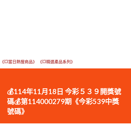
《💥當日熱搜商品》
《💥精選產品系列》
💰114年11月18日 今彩５３９開獎號
碼💰第114000279期《今彩539中獎
號碼》