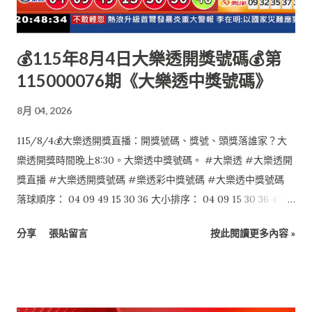
💰115年8月4日大樂透開獎號碼💰第
115000076期《大樂透中獎號碼》
8月 04, 2026
115/8/4💰大樂透開獎直播：開獎號碼、獎號、頭獎落誰家？大
樂透開獎時間晚上8:30。大樂透中獎號碼。 #大樂透 #大樂透開
獎直播 #大樂透開獎號碼 #樂透彩中獎號碼 #大樂透中獎號碼
落球順序： 04 09 49 15 30 36 大小排序： 04 09 15 30 36 49 特
別號：40
分享
張貼留言
按此閱讀更多內容 »