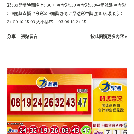
彩539開獎時間晚上8:30。 #今彩539 #今彩539中獎號碼 #今彩
539開獎直播 #今彩539開獎號碼 #樂透彩中獎號碼 落球順序：
24 09 16 35 03 大小排序： 03 09 16 24 35
分享
張貼留言
按此閱讀更多內容 »