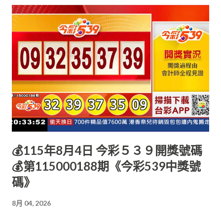
💰115年8月4日 今彩５３９開獎號碼
💰第115000188期《今彩539中獎號
碼》
8月 04, 2026