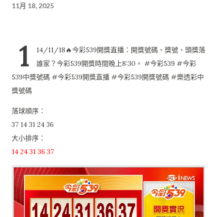
11月 18, 2025
1
14/11/18🔥今彩539開獎直播：開獎號碼、獎號、頭獎落
誰家？今彩539開獎時間晚上8:30。 #今彩539 #今彩
539中獎號碼 #今彩539開獎直播 #今彩539開獎號碼 #樂透彩中
獎號碼
落球順序：
37 14 31 24 36
大小排序：
14 24 31 36 37