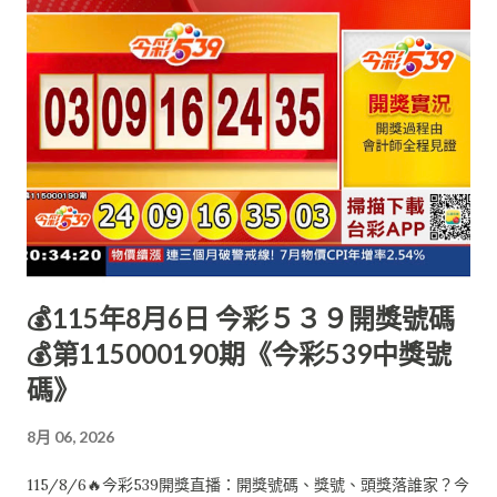
💰115年8月6日 今彩５３９開獎號碼
💰第115000190期《今彩539中獎號
碼》
8月 06, 2026
115/8/6🔥今彩539開獎直播：開獎號碼、獎號、頭獎落誰家？今