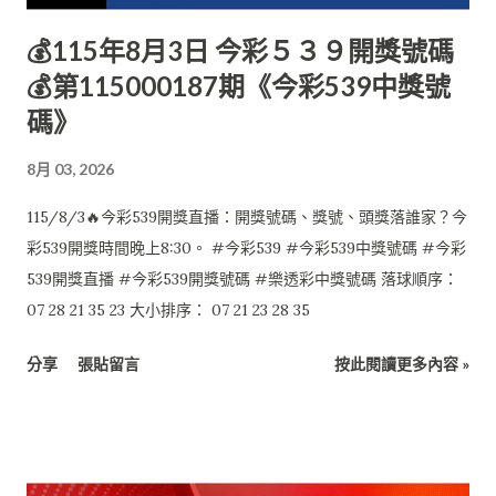
💰115年8月3日 今彩５３９開獎號碼
💰第115000187期《今彩539中獎號
碼》
8月 03, 2026
115/8/3🔥今彩539開獎直播：開獎號碼、獎號、頭獎落誰家？今
彩539開獎時間晚上8:30。 #今彩539 #今彩539中獎號碼 #今彩
539開獎直播 #今彩539開獎號碼 #樂透彩中獎號碼 落球順序：
07 28 21 35 23 大小排序： 07 21 23 28 35
分享
張貼留言
按此閱讀更多內容 »