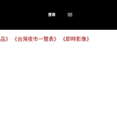
搜尋
商品》
《台灣夜市一覽表》
《即時影像》