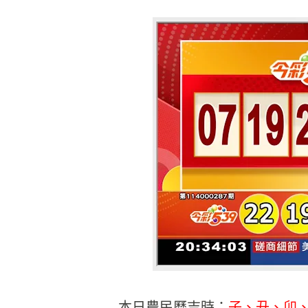
本日農民曆吉時：
子、丑、卯