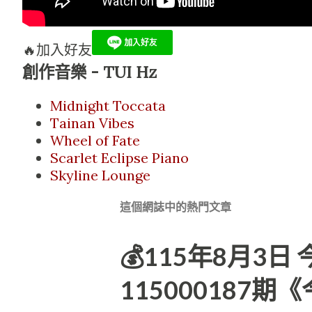
🔥加入好友
創作音樂 - TUI Hz
Midnight Toccata
Tainan Vibes
Wheel of Fate
Scarlet Eclipse Piano
Skyline Lounge
這個網誌中的熱門文章
💰115年8月3
115000187期