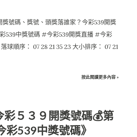
直播：開獎號碼、獎號、頭獎落誰家？今彩539開獎
今彩539中獎號碼 #今彩539開獎直播 #今彩
序： 07 28 21 35 23 大小排序： 07 21
按此閱讀更多內容 »
日 今彩５３９開獎號碼💰第
《今彩539中獎號碼》