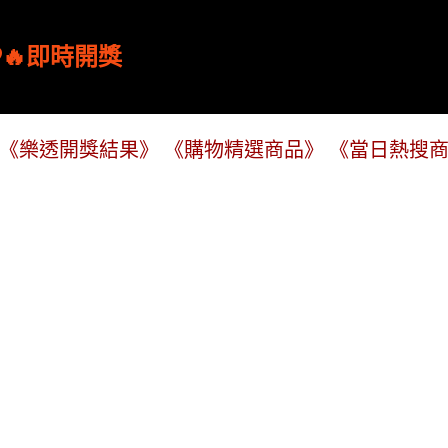
跳到主要內容
🔥即時開獎
《樂透開獎結果》
《購物精選商品》
《當日熱搜