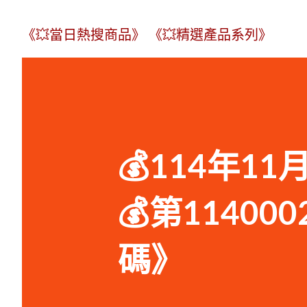
《💥當日熱搜商品》
《💥精選產品系列》
💰114年1
💰第1140
碼》