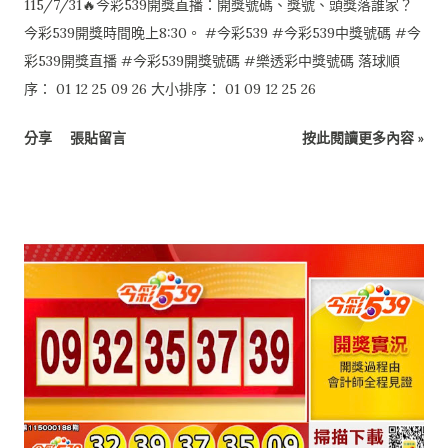
115/7/31🔥今彩539開獎直播：開獎號碼、獎號、頭獎落誰家？
今彩539開獎時間晚上8:30。 #今彩539 #今彩539中獎號碼 #今
彩539開獎直播 #今彩539開獎號碼 #樂透彩中獎號碼 落球順
序： 01 12 25 09 26 大小排序： 01 09 12 25 26
分享
張貼留言
按此閱讀更多內容 »