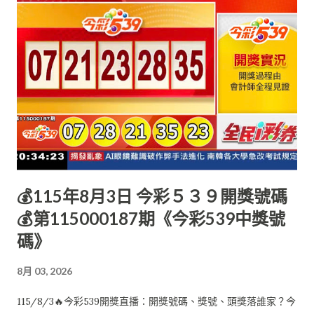
💰115年8月3日 今彩５３９開獎號碼
💰第115000187期《今彩539中獎號
碼》
8月 03, 2026
115/8/3🔥今彩539開獎直播：開獎號碼、獎號、頭獎落誰家？今