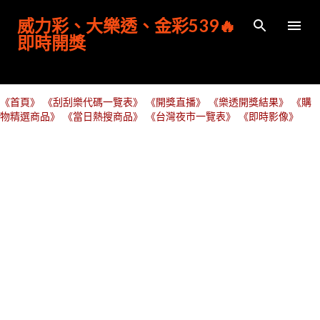
跳到主要內容
威力彩、大樂透、金彩539🔥
即時開獎
《首頁》
《刮刮樂代碼一覽表》
《開獎直播》
《樂透開獎結果》
《購
物精選商品》
《當日熱搜商品》
《台灣夜市一覽表》
《即時影像》