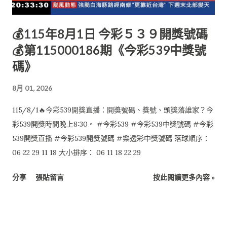
💰115年8月1日 今彩５３９開獎號碼
💰第115000186期《今彩539中獎號
碼》
8月 01, 2026
115/8/1🔥今彩539開獎直播：開獎號碼、獎號、頭獎落誰家？今
彩539開獎時間晚上8:30。 #今彩539 #今彩539中獎號碼 #今彩
539開獎直播 #今彩539開獎號碼 #樂透彩中獎號碼 落球順序：
06 22 29 11 18 大小排序： 06 11 18 22 29
分享
張貼留言
按此閱讀更多內容 »