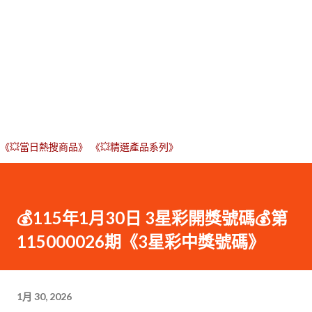
《💥當日熱搜商品》
《💥精選產品系列》
💰115年1月30日 3星彩開獎號碼💰第
115000026期《3星彩中獎號碼》
1月 30, 2026