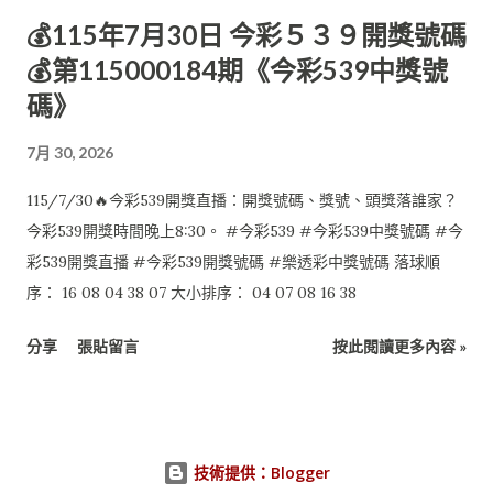
💰115年7月30日 今彩５３９開獎號碼
💰第115000184期《今彩539中獎號
碼》
7月 30, 2026
115/7/30🔥今彩539開獎直播：開獎號碼、獎號、頭獎落誰家？
今彩539開獎時間晚上8:30。 #今彩539 #今彩539中獎號碼 #今
彩539開獎直播 #今彩539開獎號碼 #樂透彩中獎號碼 落球順
序： 16 08 04 38 07 大小排序： 04 07 08 16 38
分享
張貼留言
按此閱讀更多內容 »
技術提供：Blogger