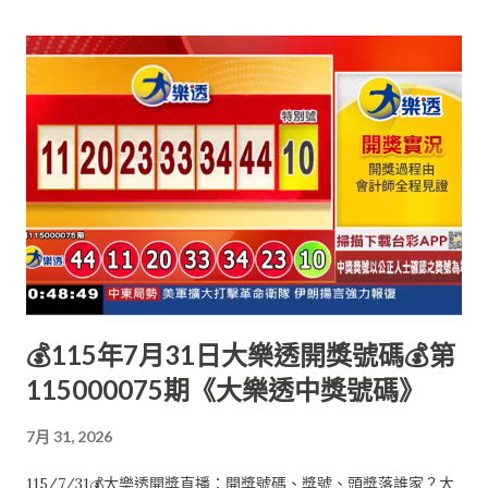
💰115年7月31日大樂透開獎號碼💰第
115000075期《大樂透中獎號碼》
7月 31, 2026
115/7/31💰大樂透開獎直播：開獎號碼、獎號、頭獎落誰家？大