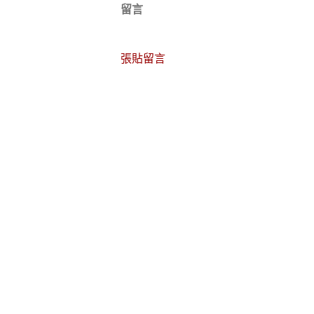
留言
張貼留言