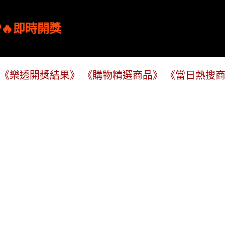
跳到主要內容
🔥即時開獎
《樂透開獎結果》
《購物精選商品》
《當日熱搜