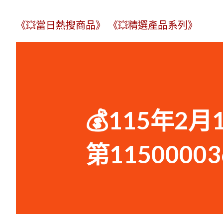
《💥當日熱搜商品》
《💥精選產品系列》
💰115年2
第115000