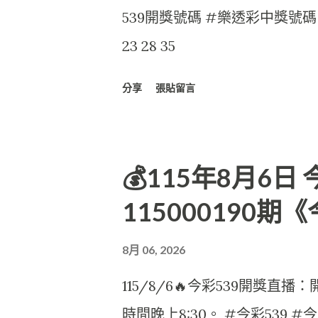
539開獎號碼 #樂透彩中獎號碼 落球順
23 28 35
分享
張貼留言
💰115年8月6
115000190期
8月 06, 2026
115/8/6🔥今彩539開獎
時間晚上8:30。 #今彩539 #