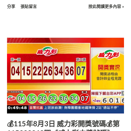
號：10
分享
張貼留言
按此閱讀更多內容 »
💰115年8月3日 威力彩開獎號碼💰第