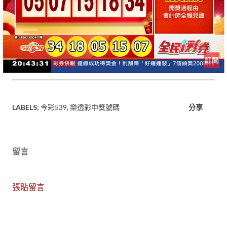
LABELS:
今彩539
樂透彩中獎號碼
分享
留言
張貼留言