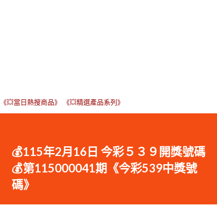
《💥當日熱搜商品》
《💥精選產品系列》
💰115年2月16日 今彩５３９開獎號碼
💰第115000041期《今彩539中獎號
碼》