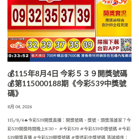
💰115年8月4日 今彩５３９開獎號碼
💰第115000188期《今彩539中獎號
碼》
8月 04, 2026
115/8/4🔥今彩539開獎直播：開獎號碼、獎號、頭獎落誰家？今
彩539開獎時間晚上8:30。 #今彩539 #今彩539中獎號碼 #今彩
539開獎直播 #今彩539開獎號碼 #樂透彩中獎號碼 落球順序：