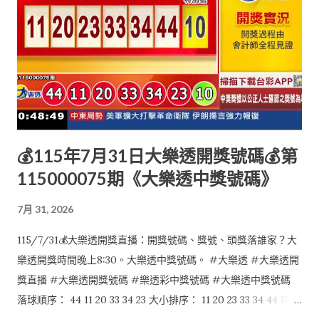
💰115年7月31日大樂透開獎號碼💰第
115000075期《大樂透中獎號碼》
7月 31, 2026
115/7/31💰大樂透開獎直播：開獎號碼、獎號、頭獎落誰家？大
樂透開獎時間晚上8:30。大樂透中獎號碼。 #大樂透 #大樂透開
獎直播 #大樂透開獎號碼 #樂透彩中獎號碼 #大樂透中獎號碼
落球順序： 44 11 20 33 34 23 大小排序： 11 20 23 33 34 44 特別