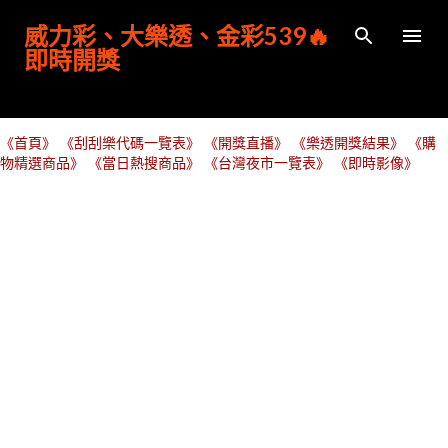
跳到主要內容
威力彩、大樂透、金彩539🔥
即時開獎
《首頁》
《刮刮樂代碼一覽表》
《開獎直播》
《樂透開獎結果》
《購
物精選商品》
《當日熱搜商品》
《台灣夜市一覽表》
《即時影像》