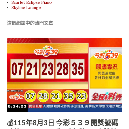
Scarlet Eclipse Piano
Skyline Lounge
這個網誌中的熱門文章
💰115年8月3日 今彩５３９開獎號碼