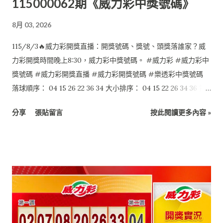
115000062期《威力彩中獎號碼》
8月 03, 2026
115/8/3🔥威力彩開獎直播：開獎號碼、獎號、頭獎落誰家？威
力彩開獎時間晚上8:30，威力彩中獎號碼。 #威力彩 #威力彩中
獎號碼 #威力彩開獎直播 #威力彩開獎號碼 #樂透彩中獎號碼
落球順序： 04 15 26 22 36 34 大小排序： 04 15 22 26 34 36 第
二區：07
分享
張貼留言
按此閱讀更多內容 »