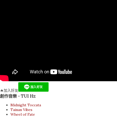
🔥加入好友
創作音樂 - TUI Hz
Midnight Toccata
Tainan Vibes
Wheel of Fate