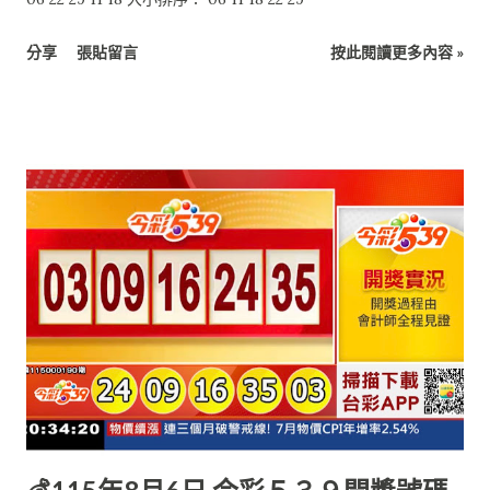
分享
張貼留言
按此閱讀更多內容 »